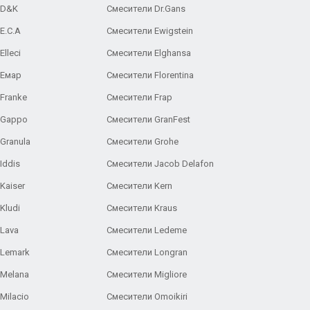
 D&K
Смесители Dr.Gans
E.C.A
Cмесители Ewigstein
lleci
Смесители Elghansa
 Емар
Смесители Florentina
Franke
Смесители Frap
 Gappo
Смесители GranFest
Granula
Смесители Grohe
Iddis
Смесители Jacob Delafon
Kaiser
Смесители Kern
Kludi
Смесители Kraus
Lava
Смесители Ledeme
 Lemark
Смесители Longran
 Melana
Смесители Migliore
Milacio
Смесители Omoikiri