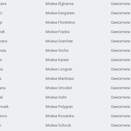
Gans
Мойки Elghansa
Смесители
ci
Мойки Ewigstein
Смесители 
ар
Мойки Florentina
Смесители E
tek
Мойки Franke
Смесители
hans
Мойки Granfest
Смесители 
nula
Мойки Grohe
Смесители
s
Мойки Kaiser
Смесители 
us
Мойки Longran
Смесители 
a
Мойки Marrbaxx
Смесители 
ana
Мойки Omoikiri
Смесители 
el
Мойки Oulin
Смесители 
lmark
Мойки Polygran
Смесители
inox
Мойки Rossinka
Смесители
i
Мойки Schock
Смесители 