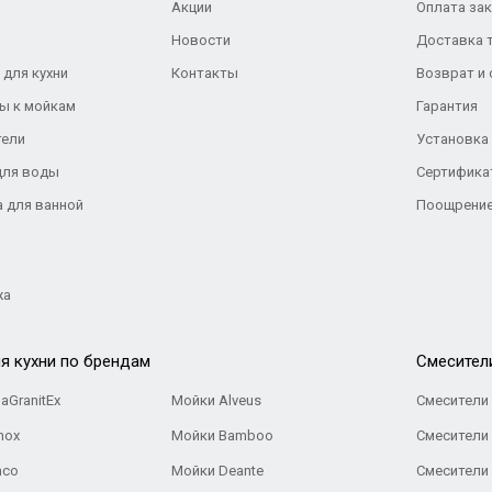
Акции
Оплата за
Новости
Доставка 
 для кухни
Контакты
Возврат и
ы к мойкам
Гарантия
тели
Установка
для воды
Сертифика
а для ванной
Поощрение
жа
я кухни по брендам
Cмесител
aGranitEx
Мойки Alveus
Смесители 
nox
Мойки Bamboo
Смесители 
nco
Мойки Deante
Смесители