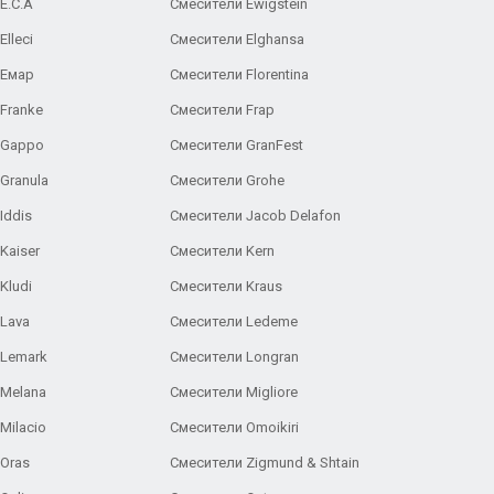
E.C.A
Cмесители Ewigstein
lleci
Смесители Elghansa
 Емар
Смесители Florentina
Franke
Смесители Frap
 Gappo
Смесители GranFest
Granula
Смесители Grohe
Iddis
Смесители Jacob Delafon
Kaiser
Смесители Kern
Kludi
Смесители Kraus
Lava
Смесители Ledeme
 Lemark
Смесители Longran
 Melana
Смесители Migliore
Milacio
Смесители Omoikiri
Oras
Смесители Zigmund & Shtain