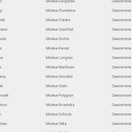
ci
Мойки Ewigstein
Смесители 
ар
Мойки Florentina
Смесители E
tek
Мойки Franke
Смесители
hans
Мойки Granfest
Смесители 
nula
Мойки Grohe
Смесители
s
Мойки Kaiser
Смесители 
us
Мойки Longran
Смесители 
a
Мойки Marrbaxx
Смесители 
ana
Мойки Omoikiri
Смесители 
el
Мойки Oulin
Смесители 
lmark
Мойки Polygran
Смесители
inox
Мойки Rossinka
Смесители
i
Мойки Schock
Смесители 
aman
Мойки Teka
Смесители 