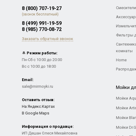
8 (800) 707-19-27
Смесители
(звонок бесплатный)
Аксессуар
8 (499) 991-19-59
Измельчи
8 (985) 770-08-72
Фильтры 
Заказать обратный звонок
Сантехник
комнаты
🔔
Режим работы:
Пн-Сб с 10:00 до 20:00
Home
Вс с 10:00 до 18:00
Распрода
Email:
sale@mirmoyki.ru
Мойки дл
Мойки Aqu
Оставить отзыв:
На Яндекс.Картах
Мойки Arti
В Google Maps
Мойки Bla
Информация о продавце:
Мойки Dr.
ИП Дешан Олеся Михайловна