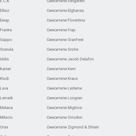
E.C.A
Cмесители Ewigstein
lleci
Смесители Elghansa
 Емар
Смесители Florentina
Franke
Смесители Frap
 Gappo
Смесители GranFest
Granula
Смесители Grohe
Iddis
Смесители Jacob Delafon
Kaiser
Смесители Kern
Kludi
Смесители Kraus
Lava
Смесители Ledeme
 Lemark
Смесители Longran
 Melana
Смесители Migliore
Milacio
Смесители Omoikiri
Oras
Смесители Zigmund & Shtain