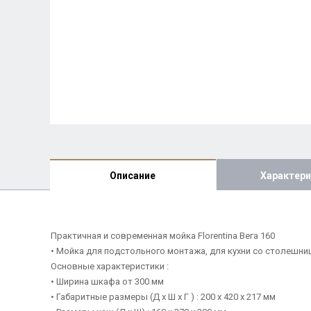
Описание
Характери
Практичная и современная мойка Florentina Вега 160
• Мойка для подстольного монтажа, для кухни со столешни
Основные характеристики :
• Ширина шкафа от 300 мм
• Габаритные размеры (Д х Ш х Г ) : 200 х 420 х 217 мм