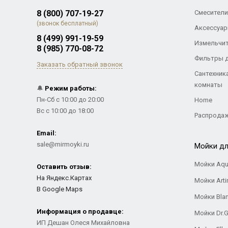
8 (800) 707-19-27
Смесители
(звонок бесплатный)
Аксессуар
8 (499) 991-19-59
Измельчи
8 (985) 770-08-72
Фильтры 
Заказать обратный звонок
Сантехник
комнаты
🔔
Режим работы:
Пн-Сб с 10:00 до 20:00
Home
Вс с 10:00 до 18:00
Распрода
Email:
sale@mirmoyki.ru
Мойки дл
Мойки Aqu
Оставить отзыв:
На Яндекс.Картах
Мойки Arti
В Google Maps
Мойки Bla
Информация о продавце:
Мойки Dr.
ИП Дешан Олеся Михайловна