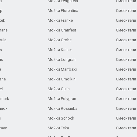
ci
Мойки Ewigstein
Смесители 
ар
Мойки Florentina
Смесители E
tek
Мойки Franke
Смесители
hans
Мойки Granfest
Смесители 
nula
Мойки Grohe
Смесители
s
Мойки Kaiser
Смесители 
us
Мойки Longran
Смесители 
a
Мойки Marrbaxx
Смесители 
ana
Мойки Omoikiri
Смесители 
el
Мойки Oulin
Смесители 
lmark
Мойки Polygran
Смесители
inox
Мойки Rossinka
Смесители
i
Мойки Schock
Смесители 
aman
Мойки Teka
Смесители 