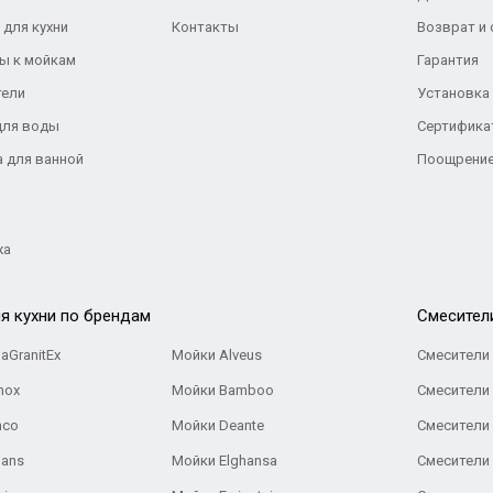
 для кухни
Контакты
Возврат и
ы к мойкам
Гарантия
тели
Установка
для воды
Сертифика
а для ванной
Поощрение
жа
я кухни по брендам
Cмесител
aGranitEx
Мойки Alveus
Смесители 
nox
Мойки Bamboo
Смесители 
nco
Мойки Deante
Смесители
Gans
Мойки Elghansa
Смесители