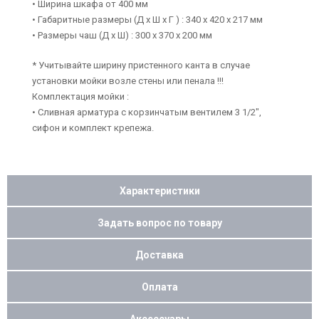
• Ширина шкафа от 400 мм
• Габаритные размеры (Д х Ш х Г ) : 340 х 420 х 217 мм
• Размеры чаш (Д х Ш) : 300 х 370 х 200 мм
* Учитывайте ширину пристенного канта в случае
установки мойки возле стены или пенала !!!
Комплектация мойки :
• Сливная арматура с корзинчатым вентилем 3 1/2",
сифон и комплект крепежа.
Характеристики
Задать вопрос по товару
Доставка
Оплата
Аксессуары