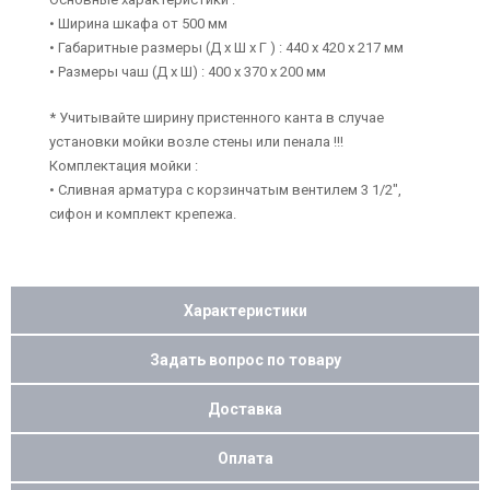
• Ширина шкафа от 500 мм
• Габаритные размеры (Д х Ш х Г ) : 440 х 420 х 217 мм
• Размеры чаш (Д х Ш) : 400 х 370 х 200 мм
* Учитывайте ширину пристенного канта в случае
установки мойки возле стены или пенала !!!
Комплектация мойки :
• Сливная арматура с корзинчатым вентилем 3 1/2",
сифон и комплект крепежа.
Характеристики
Задать вопрос по товару
Доставка
Оплата