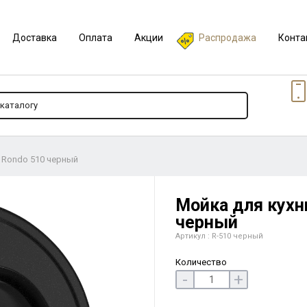
Доставка
Оплата
Акции
Распродажа
Конта
t Rondo 510 черный
Мойка для кухни
черный
Артикул : R-510 черный
Количество
-
+