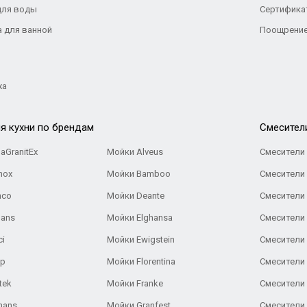
для воды
Сертифика
а для ванной
Поощрение
жа
я кухни по брендам
Cмесител
aGranitEx
Мойки Alveus
Смесители 
nox
Мойки Bamboo
Смесители 
nco
Мойки Deante
Смесители
Gans
Мойки Elghansa
Смесители
ci
Мойки Ewigstein
Смесители 
ар
Мойки Florentina
Смесители E
tek
Мойки Franke
Смесители
hans
Мойки Granfest
Смесители 