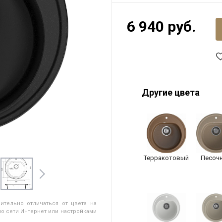
6 940 руб.
Другие цвета
Терракотовый
Песоч
ительно отличаться от цвета на
о сети Интернет или настройками