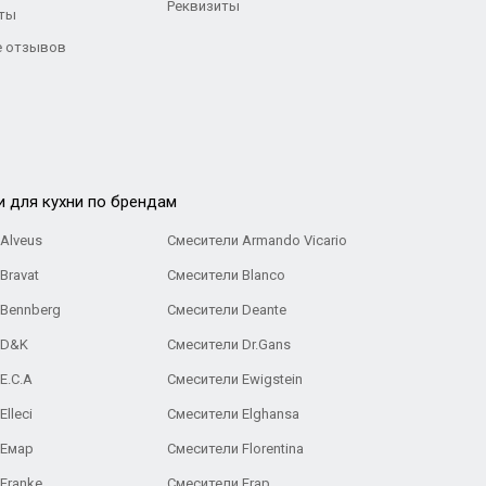
Реквизиты
ты
 отзывов
и для кухни по брендам
Alveus
Смесители Armando Vicario
Bravat
Смесители Blanco
 Bennberg
Смесители Deante
 D&K
Смесители Dr.Gans
E.C.A
Cмесители Ewigstein
lleci
Смесители Elghansa
 Емар
Смесители Florentina
Franke
Смесители Frap