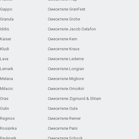
 Gappo
Смесители GranFest
Granula
Смесители Grohe
Iddis
Смесители Jacob Delafon
Kaiser
Смесители Kern
Kludi
Смесители Kraus
Lava
Смесители Ledeme
 Lemark
Смесители Longran
 Melana
Смесители Migliore
Milacio
Смесители Omoikiri
Oras
Смесители Zigmund & Shtain
Oulin
Смесители Oute
Reginox
Смесители Remer
Rossinka
Смесители Paini
Paulmark
Смесители Schock