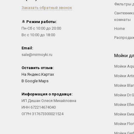
Фильтры 
Заказать обратный звонок
Сантехник
комнаты
🔔
Режим работы:
Пн-Сб с 10:00 до 20:00
Home
Вс с 10:00 до 18:00
Распрода
Email:
sale@mirmoyki.ru
Мойки дл
Мойки Aqu
Оставить отзыв:
На Яндекс.Картах
Мойки Arti
В Google Maps
Мойки Bla
Информация о продавце:
Мойки Dr.
ИП Дешан Олеся Михайловна
Мойки Elle
ИНН 672214674040
ОГРН 317673300021524
Мойки Ем
Мойки Flor
Мойки Ger