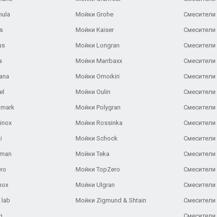
nula
Мойки Grohe
Смесители
s
Мойки Kaiser
Смесители 
us
Мойки Longran
Смесители 
a
Мойки Marrbaxx
Смесители 
ana
Мойки Omoikiri
Смесители 
el
Мойки Oulin
Смесители 
lmark
Мойки Polygran
Смесители
inox
Мойки Rossinka
Смесители
i
Мойки Schock
Смесители 
aman
Мойки Teka
Смесители 
ro
Мойки TopZero
Смесители 
nox
Мойки Ulgran
Смесители 
 lab
Мойки Zigmund & Shtain
Смесители 
g
Смесители 