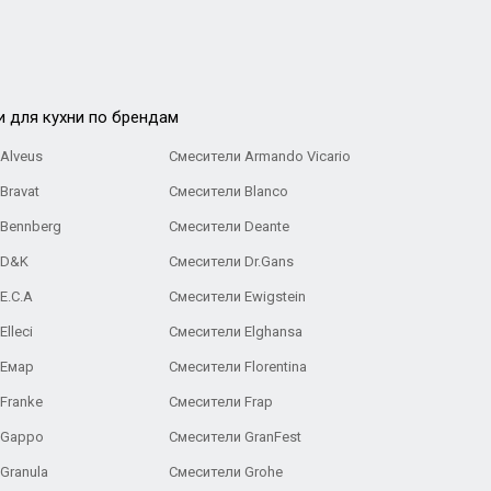
и для кухни по брендам
Alveus
Смесители Armando Vicario
Bravat
Смесители Blanco
 Bennberg
Смесители Deante
 D&K
Смесители Dr.Gans
E.C.A
Cмесители Ewigstein
lleci
Смесители Elghansa
 Емар
Смесители Florentina
Franke
Смесители Frap
 Gappo
Смесители GranFest
Granula
Смесители Grohe