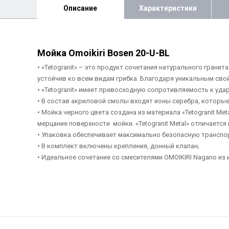
Описание
Характеристики
Мойка Omoikiri Bosen 20-U-BL
• «Tetogranit» – это продукт сочетания натурального грани
устойчив ко всем видам грибка. Благодаря уникальным сво
• «Tetogranit» имеет превосходную сопротивляемость к уда
• В состав акриловой смолы входят ионы серебра, которы
• Мойка черного цвета создана из материала «Tetogranit Me
мерцание поверхности мойки. «Tetogranit Metal» отличаетс
• Упаковка обеспечивает максимально безопасную транспо
• В комплект включены крепления, донный клапан;
• Идеальное сочетание со смесителями OMOIKIRI Nagano из