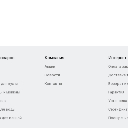
товаров
Компания
Интернет
Акции
Оплата за
Новости
Доставка 
 для кухни
Контакты
Возврат и
ы к мойкам
Гарантия
тели
Установка
для воды
Сертифика
а для ванной
Поощрение