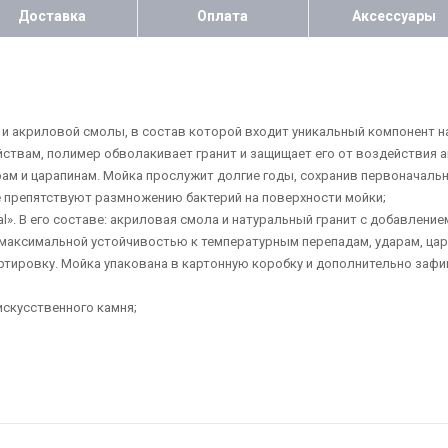
Доставка
Оплата
Аксессуары
та и акриловой смолы, в состав которой входит уникальный компонент н
йствам, полимер обволакивает гранит и защищает его от воздействия 
рам и царапинам. Мойка прослужит долгие годы, сохранив первоначальн
е препятствуют размножению бактерий на поверхности мойки;
tal». В его составе: акриловая смола и натуральный гранит с добавлен
я максимальной устойчивостью к температурным перепадам, ударам, цар
ртировку. Мойка упакована в картонную коробку и дополнительно заф
 искусственного камня;