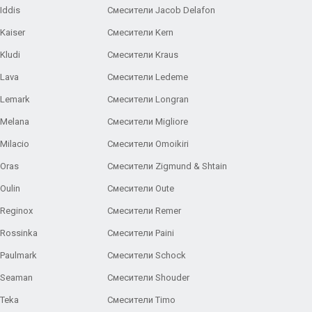
Iddis
Смесители Jacob Delafon
Kaiser
Смесители Kern
Kludi
Смесители Kraus
Lava
Смесители Ledeme
 Lemark
Смесители Longran
 Melana
Смесители Migliore
Milacio
Смесители Omoikiri
Oras
Смесители Zigmund & Shtain
Oulin
Смесители Oute
Reginox
Смесители Remer
Rossinka
Смесители Paini
Paulmark
Смесители Schock
 Seaman
Смесители Shouder
Teka
Смесители Timo