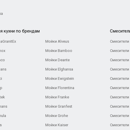
жа
я кухни по брендам
Cмесител
aGranitEx
Мойки Alveus
Смесители 
nox
Мойки Bamboo
Смесители 
nco
Мойки Deante
Смесители
Gans
Мойки Elghansa
Смесители
ci
Мойки Ewigstein
Смесители 
ар
Мойки Florentina
Смесители E
tek
Мойки Franke
Смесители
hans
Мойки Granfest
Смесители 
nula
Мойки Grohe
Смесители
s
Мойки Kaiser
Смесители 