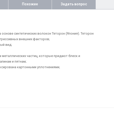
Похожие
Задать вопрос
а основе синтетических волокон Теторон (Япония). Теторон
агрессивных внешних факторов;
ый вид;
ием металлических частиц, которые придают блеск и
апинам и пятнам;
иксирована картонными уплотнениями;