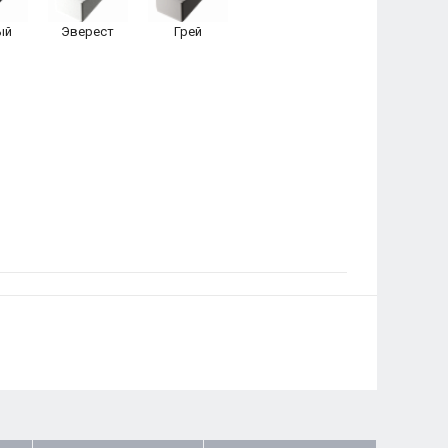
ый
Эверест
Грей