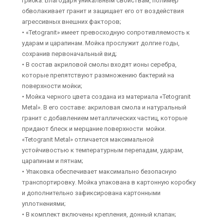
грибка. Благодаря уникальным свойствам, полимер
обволакивает гранит и защищает его от воздействия
агрессивных внешних факторов;
• «Tetogranit» имеет превосходную сопротивляемость к
ударам и царапинам. Мойка прослужит долгие годы,
сохранив первоначальный вид;
• В состав акриловой смолы входят ионы серебра,
которые препятствуют размножению бактерий на
поверхности мойки;
• Мойка черного цвета создана из материала «Tetogranit
Metal». В его составе: акриловая смола и натуральный
гранит с добавлением металлических частиц, которые
придают блеск и мерцание поверхности мойки.
«Tetogranit Metal» отличается максимальной
устойчивостью к температурным перепадам, ударам,
царапинам и пятнам;
• Упаковка обеспечивает максимально безопасную
транспортировку. Мойка упакована в картонную коробку
и дополнительно зафиксирована картонными
уплотнениями;
• В комплект включены крепления, донный клапан;