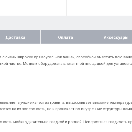
Доставка
Оплата
Аксессуары
йка с очень широкой прямоугольной чашей, способной вместить всю ваш
гкой чистке. Модель оборудована элегантной площадкой для установки
ая выявляет лучшие качества гранита: выдерживает высокие температу
осится на их поверхность, но и проникает во внутренние структуры ка
ерхность мойки удивительно гладкой и ровной. Невероятная гладкость 