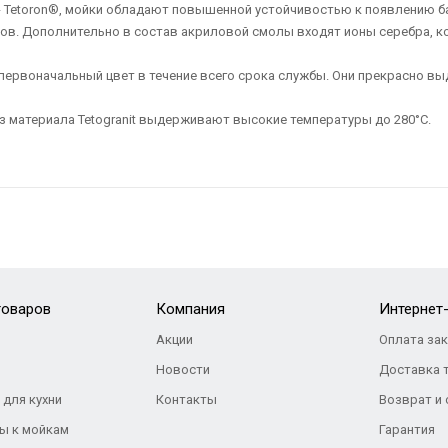
 Tetoron®, мойки обладают повышенной устойчивостью к появлению бак
ов. Дополнительно в состав акриловой смолы входят ионы серебра, 
й первоначальный цвет в течение всего срока службы. Они прекрасно
з материала Tetogranit выдерживают высокие температуры до 280°С.
товаров
Компания
Интернет
Акции
Оплата за
Новости
Доставка 
 для кухни
Контакты
Возврат и
ы к мойкам
Гарантия