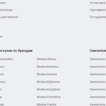
тели
Установка
для воды
Сертифика
а для ванной
Поощрение
жа
я кухни по брендам
Cмесител
aGranitEx
Мойки Alveus
Смесители 
nox
Мойки Bamboo
Смесители 
nco
Мойки Deante
Смесители
Gans
Мойки Elghansa
Смесители
ci
Мойки Ewigstein
Смесители 
ар
Мойки Florentina
Смесители E
tek
Мойки Franke
Смесители