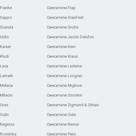
Franke
Смесители Frap
 Gappo
Смесители GranFest
Granula
Смесители Grohe
Iddis
Смесители Jacob Delafon
Kaiser
Смесители Kern
Kludi
Смесители Kraus
Lava
Смесители Ledeme
 Lemark
Смесители Longran
 Melana
Смесители Migliore
Milacio
Смесители Omoikiri
Oras
Смесители Zigmund & Shtain
Oulin
Смесители Oute
Reginox
Смесители Remer
Rossinka
Смесители Paini