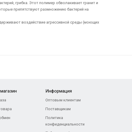
терий, грибка. Этот полимер обволакивает гранит и
которые препятствуют размножению бактерий на
 выдерживают воздействие агрессивной среды (моющих
-магазин
Информация
каза
Оптовым клиентам
товара
Поставщикам
 обмен
Политика
конфиденциальности