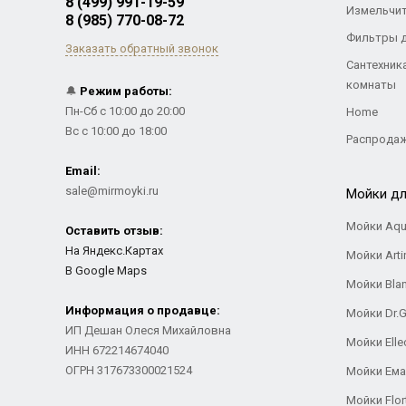
8 (499) 991-19-59
Измельчи
8 (985) 770-08-72
Фильтры 
Заказать обратный звонок
Сантехник
комнаты
🔔
Режим работы:
Пн-Сб с 10:00 до 20:00
Home
Вс с 10:00 до 18:00
Распрода
Email:
sale@mirmoyki.ru
Мойки дл
Мойки Aqu
Оставить отзыв:
На Яндекс.Картах
Мойки Arti
В Google Maps
Мойки Bla
Информация о продавце:
Мойки Dr.
ИП Дешан Олеся Михайловна
Мойки Elle
ИНН 672214674040
ОГРН 317673300021524
Мойки Ем
Мойки Flor