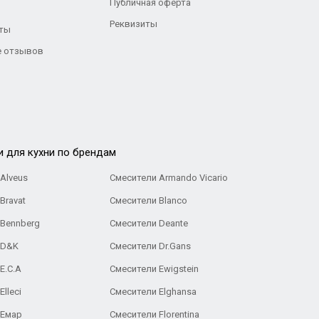
Публичная оферта
Реквизиты
ты
 отзывов
и для кухни по брендам
Alveus
Смесители Armando Vicario
Bravat
Смесители Blanco
 Bennberg
Смесители Deante
 D&K
Смесители Dr.Gans
E.C.A
Cмесители Ewigstein
lleci
Смесители Elghansa
 Емар
Смесители Florentina