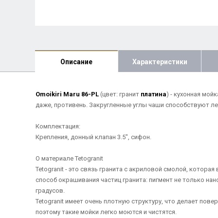
Описание
Характеристики
Omoikiri Maru 86-PL
(цвет: гранит
платина
) - кухонная мо
даже, противень. Закругленные углы чаши способствуют ле
Комплектация:
Крепления, донный клапан 3.5", сифон.
О материале Tetogranit
Tetogranit - это связь гранита с акриловой смолой, котор
способ окрашивания частиц гранита: пигмент не только нан
градусов.
Tetogranit имеет очень плотную структуру, что делает пов
поэтому такие мойки легко моются и чистятся.