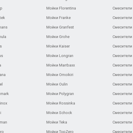
ар
Мойки Florentina
Смесители E
tek
Мойки Franke
Смесители
hans
Мойки Granfest
Смесители 
nula
Мойки Grohe
Смесители
s
Мойки Kaiser
Смесители 
us
Мойки Longran
Смесители 
a
Мойки Marrbaxx
Смесители 
ana
Мойки Omoikiri
Смесители 
el
Мойки Oulin
Смесители 
lmark
Мойки Polygran
Смесители
inox
Мойки Rossinka
Смесители
i
Мойки Schock
Смесители 
aman
Мойки Teka
Смесители 
ro
Мойки TopZero
Смесители 