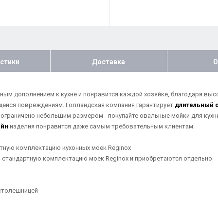
стики
Доставка
О
сным дополнением к кухне и понравится каждой хозяйке, благодаря выс
щейся повреждениям. Голландская компания гарантирует
длительный 
ограничено небольшим размером - покупайте овальные мойки для кухни
айн
изделия понравится даже самым требовательным клиентам.
ртную комплектацию кухонных моек Reginox
в стандартную комплектацию моек Reginox и приобретаются отдельно
 столешницей