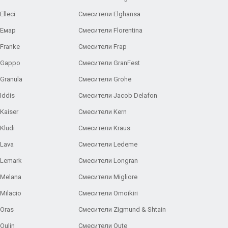
lleci
Смесители Elghansa
 Емар
Смесители Florentina
Franke
Смесители Frap
 Gappo
Смесители GranFest
Granula
Смесители Grohe
Iddis
Смесители Jacob Delafon
Kaiser
Смесители Kern
Kludi
Смесители Kraus
Lava
Смесители Ledeme
 Lemark
Смесители Longran
 Melana
Смесители Migliore
Milacio
Смесители Omoikiri
Oras
Смесители Zigmund & Shtain
Oulin
Смесители Oute