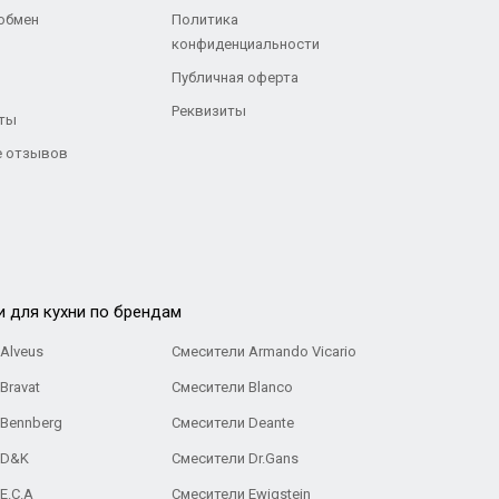
 обмен
Политика
конфиденциальности
Публичная оферта
Реквизиты
ты
 отзывов
и для кухни по брендам
Alveus
Смесители Armando Vicario
Bravat
Смесители Blanco
 Bennberg
Смесители Deante
 D&K
Смесители Dr.Gans
E.C.A
Cмесители Ewigstein