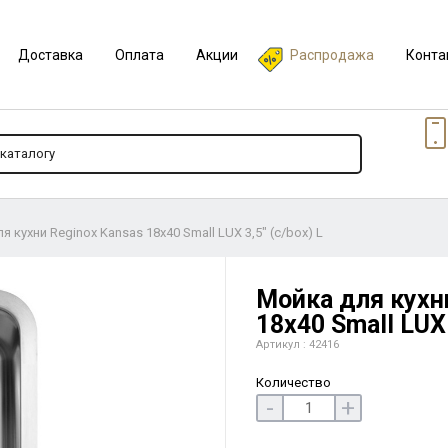
Доставка
Оплата
Акции
Распродажа
Конта
я кухни Reginox Kansas 18x40 Small LUX 3,5" (c/box) L
Мойка для кухн
18x40 Small LUX 
Артикул : 42416
Количество
-
+