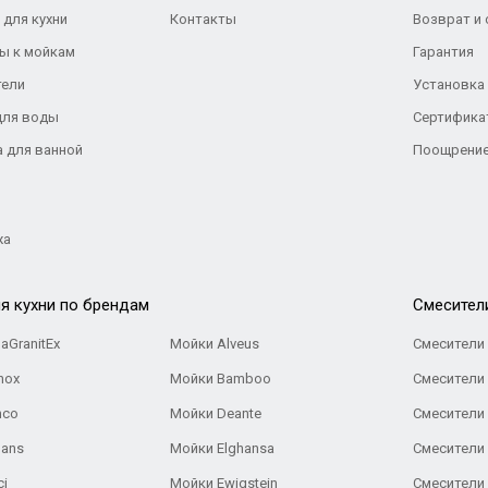
 для кухни
Контакты
Возврат и
ы к мойкам
Гарантия
тели
Установка
для воды
Сертифика
а для ванной
Поощрение
жа
я кухни по брендам
Cмесител
aGranitEx
Мойки Alveus
Смесители 
nox
Мойки Bamboo
Смесители 
nco
Мойки Deante
Смесители
Gans
Мойки Elghansa
Смесители
ci
Мойки Ewigstein
Смесители 