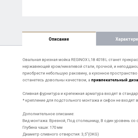
Описание
Характери
Овальная врезная мойка REGINOX L18 4018 L станет прекра
нержавеющей хром/никелевой стали, прочной, и неподдаю
приобрести небольшую раковину, а кухонное пространство 
останетесь довольны качеством, а
привлекательный диз
Сливная фурнитура и крепежная арматура входят в станда
* крепление для подстольного монтажа и сифон не входят 
Дополнительное описание:
Вид монтажа: Врезной, Под столешницу, В один уровень со
Глубина чаши: 170 мм
Диаметр сливного отверстия: 3,5"(OKG)