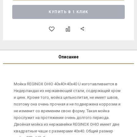
КУПИТЬ В 1 КЛИК
Описание
Мойка REGINOX OHIO 40x40+40x40 U изготавливается в
Нидерландах из нержавеющей стали, содержащей хром
и цинк. Кроме того, мойка цельнолитая, не имеет швов,
поэтому она очень прочная и не подвержена коррозии и
не изменит со временем свою форму. Такая мойка
прослужит на протяжении очень долгого периода.
Двойная мойка из нержавейки REGINOX OHIO имеет две
квадратные чаши с размерами 40x40. Общий размер