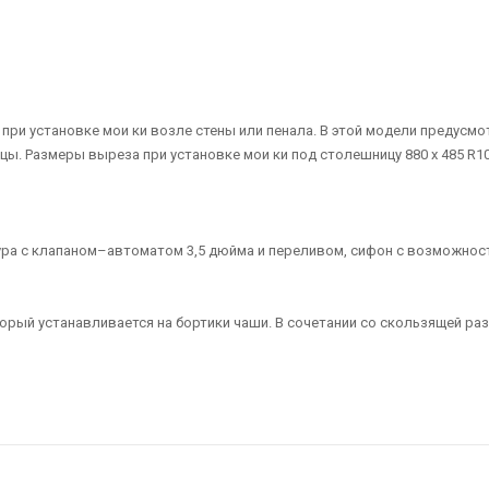
 при установке мои ки возле стены или пенала. В этой модели предус
ы. Размеры выреза при установке мои ки под столешницу 880 х 485 R
тура c клапаном–автоматом 3,5 дюйма и переливом, сифон с возможно
орый устанавливается на бортики чаши. В сочетании со скользящей ра