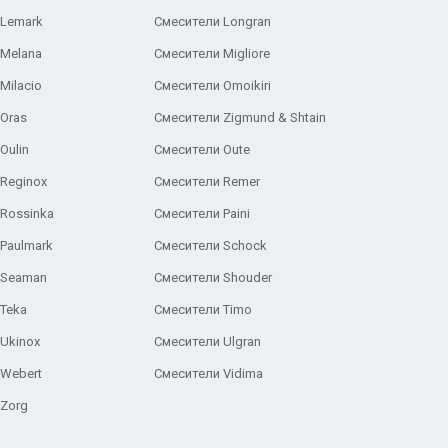
 Lemark
Смесители Longran
 Melana
Смесители Migliore
Milacio
Смесители Omoikiri
Oras
Смесители Zigmund & Shtain
Oulin
Смесители Oute
Reginox
Смесители Remer
Rossinka
Смесители Paini
Paulmark
Смесители Schock
 Seaman
Смесители Shouder
Teka
Смесители Timo
Ukinox
Смесители Ulgran
 Webert
Смесители Vidima
 Zorg