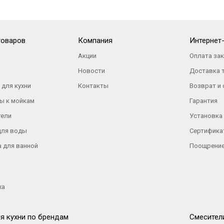
товаров
Компания
Интернет
Акции
Оплата за
Новости
Доставка 
 для кухни
Контакты
Возврат и
ы к мойкам
Гарантия
тели
Установка
для воды
Сертифика
а для ванной
Поощрение
жа
я кухни по брендам
Cмесител