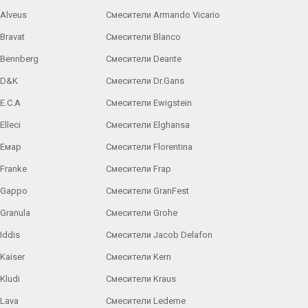
Alveus
Смесители Armando Vicario
Bravat
Смесители Blanco
 Bennberg
Смесители Deante
 D&K
Смесители Dr.Gans
E.C.A
Cмесители Ewigstein
lleci
Смесители Elghansa
 Емар
Смесители Florentina
Franke
Смесители Frap
 Gappo
Смесители GranFest
Granula
Смесители Grohe
Iddis
Смесители Jacob Delafon
Kaiser
Смесители Kern
Kludi
Смесители Kraus
Lava
Смесители Ledeme