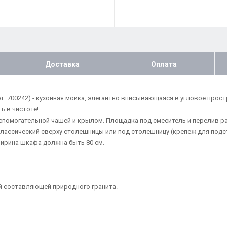
Доставка
Оплата
арт. 700242) - кухонная мойка, элегантно вписывающаяся в угловое про
ь в чистоте!
спомогательной чашей и крылом. Площадка под смеситель и перелив 
классический сверху столешницы или под столешницу (крепеж для подс
ширина шкафа должна быть 80 см.
й составляющей природного гранита.