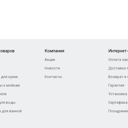
товаров
Компания
Интернет
Акции
Оплата за
Новости
Доставка 
 для кухни
Контакты
Возврат и
ы к мойкам
Гарантия
тели
Установка
для воды
Сертифика
а для ванной
Поощрение