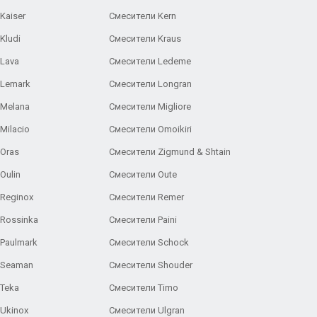
Kaiser
Смесители Kern
Kludi
Смесители Kraus
Lava
Смесители Ledeme
 Lemark
Смесители Longran
 Melana
Смесители Migliore
Milacio
Смесители Omoikiri
Oras
Смесители Zigmund & Shtain
Oulin
Смесители Oute
Reginox
Смесители Remer
Rossinka
Смесители Paini
Paulmark
Смесители Schock
 Seaman
Смесители Shouder
Teka
Смесители Timo
Ukinox
Смесители Ulgran