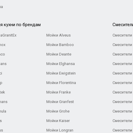
жа
я кухни по брендам
Cмесител
aGranitEx
Мойки Alveus
Смесители 
nox
Мойки Bamboo
Смесители 
nco
Мойки Deante
Смесители
Gans
Мойки Elghansa
Смесители
ci
Мойки Ewigstein
Смесители 
ар
Мойки Florentina
Смесители E
tek
Мойки Franke
Смесители
hans
Мойки Granfest
Смесители 
nula
Мойки Grohe
Смесители
s
Мойки Kaiser
Смесители 
us
Мойки Longran
Смесители 