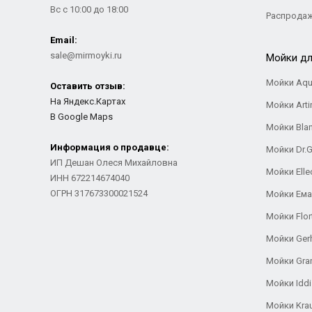
Вс с 10:00 до 18:00
Распрода
Email:
sale@mirmoyki.ru
Мойки дл
Мойки Aqu
Оставить отзыв:
На Яндекс.Картах
Мойки Arti
В Google Maps
Мойки Bla
Информация о продавце:
Мойки Dr.
ИП Дешан Олеся Михайловна
Мойки Elle
ИНН 672214674040
ОГРН 317673300021524
Мойки Ем
Мойки Flor
Мойки Ger
Мойки Gra
Мойки Iddi
Мойки Kra