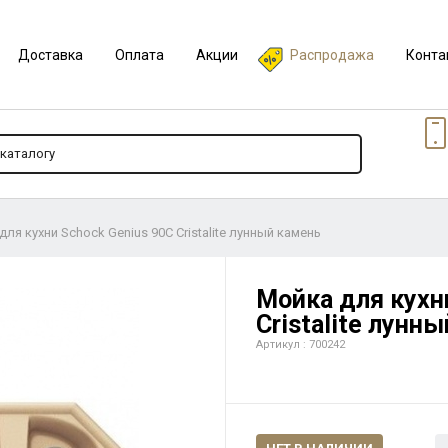
Доставка
Оплата
Акции
Распродажа
Конта
ля кухни Schock Genius 90C Cristalite лунный камень
Мойка для кухн
Cristalite лунн
Артикул : 700242