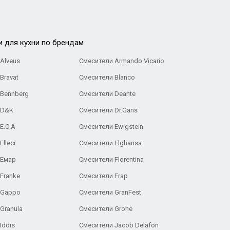
и для кухни по брендам
Alveus
Смесители Armando Vicario
Bravat
Смесители Blanco
 Bennberg
Смесители Deante
 D&K
Смесители Dr.Gans
E.C.A
Cмесители Ewigstein
lleci
Смесители Elghansa
 Емар
Смесители Florentina
Franke
Смесители Frap
 Gappo
Смесители GranFest
Granula
Смесители Grohe
Iddis
Смесители Jacob Delafon