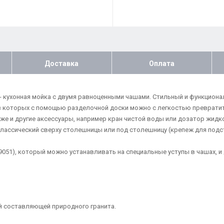
Доставка
Оплата
6) - кухонная мойка с двумя равноценными чашами. Стильный и функцио
 которых с помощью разделочной доски можно с легкостью превратит
е и другие аксессуары, например кран чистой воды или дозатор жидк
классический сверху столешницы или под столешницу (крепеж для подс
051), который можно устанавливать на специальные уступы в чашах, и
й составляющей природного гранита.