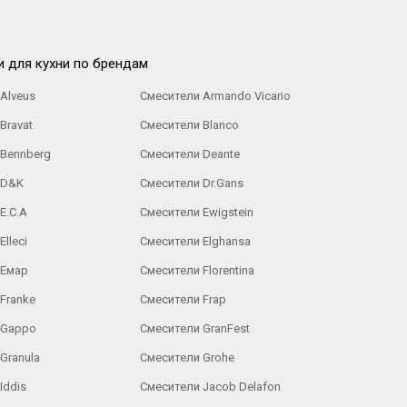
и для кухни по брендам
Alveus
Смесители Armando Vicario
Bravat
Смесители Blanco
 Bennberg
Смесители Deante
 D&K
Смесители Dr.Gans
E.C.A
Cмесители Ewigstein
lleci
Смесители Elghansa
 Емар
Смесители Florentina
Franke
Смесители Frap
 Gappo
Смесители GranFest
Granula
Смесители Grohe
Iddis
Смесители Jacob Delafon