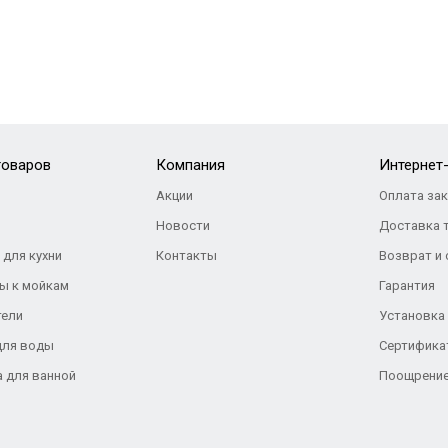
товаров
Компания
Интернет
Акции
Оплата за
Новости
Доставка 
 для кухни
Контакты
Возврат и
ы к мойкам
Гарантия
тели
Установка
для воды
Сертифика
а для ванной
Поощрение