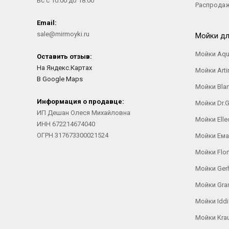
Вс с 10:00 до 18:00
Распрода
Email:
sale@mirmoyki.ru
Мойки дл
Мойки Aqu
Оставить отзыв:
На Яндекс.Картах
Мойки Arti
В Google Maps
Мойки Bla
Информация о продавце:
Мойки Dr.
ИП Дешан Олеся Михайловна
Мойки Elle
ИНН 672214674040
ОГРН 317673300021524
Мойки Ем
Мойки Flor
Мойки Ger
Мойки Gra
Мойки Iddi
Мойки Kra