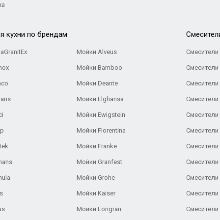
жа
я кухни по брендам
Cмесител
aGranitEx
Мойки Alveus
Смесители 
nox
Мойки Bamboo
Смесители 
nco
Мойки Deante
Смесители
Gans
Мойки Elghansa
Смесители
ci
Мойки Ewigstein
Смесители 
ар
Мойки Florentina
Смесители E
tek
Мойки Franke
Смесители
hans
Мойки Granfest
Смесители 
nula
Мойки Grohe
Смесители
s
Мойки Kaiser
Смесители 
us
Мойки Longran
Смесители 