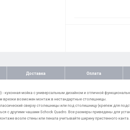
Доставка
Оплата
38) - кухонная мойка с универсальным дизайном и отличной функционал
ам врезки возможен монтаж в нестандартные столешницы.
классический сверху столешницы или под столешницу (крепеж для подс
ся с другими чашами Schock Quadro. Все размеры приведены для уста
онтаже возле стены или пенала учитывайте ширину пристенного канта.