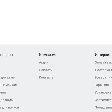
товаров
Компания
Интернет
Акции
Оплата за
Новости
Доставка 
 для кухни
Контакты
Возврат и
ы к мойкам
Гарантия
тели
Установка
для воды
Сертифика
а для ванной
Поощрение