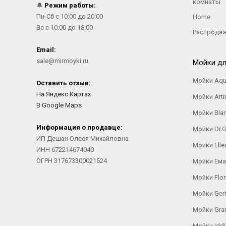
комнаты
🔔
Режим работы:
Пн-Сб с 10:00 до 20:00
Home
Вс с 10:00 до 18:00
Распрода
Email:
sale@mirmoyki.ru
Мойки дл
Мойки Aqu
Оставить отзыв:
На Яндекс.Картах
Мойки Arti
В Google Maps
Мойки Bla
Информация о продавце:
Мойки Dr.
ИП Дешан Олеся Михайловна
Мойки Elle
ИНН 672214674040
ОГРН 317673300021524
Мойки Ем
Мойки Flor
Мойки Ger
Мойки Gra
Мойки Iddi