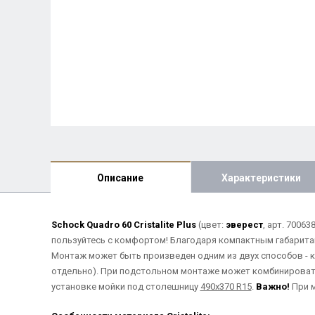
Описание
Характеристики
Schock Quadro 60 Cristalite Plus
(цвет:
эверест
, арт. 7006
пользуйтесь с комфортом! Благодаря компактным габарит
Монтаж может быть произведен одним из двух способов - 
отдельно). При подстольном монтаже может комбинировать
установке мойки под столешницу
490х370 R15
.
Важно!
При м