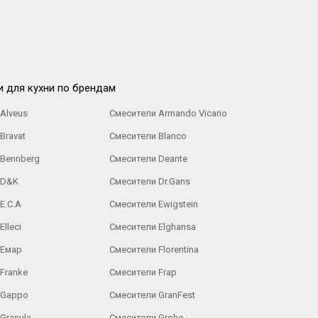
и для кухни по брендам
Alveus
Смесители Armando Vicario
Bravat
Смесители Blanco
 Bennberg
Смесители Deante
 D&K
Смесители Dr.Gans
E.C.A
Cмесители Ewigstein
lleci
Смесители Elghansa
 Емар
Смесители Florentina
Franke
Смесители Frap
 Gappo
Смесители GranFest
Granula
Смесители Grohe