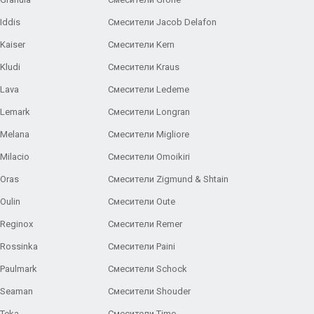
Iddis
Смесители Jacob Delafon
Kaiser
Смесители Kern
Kludi
Смесители Kraus
Lava
Смесители Ledeme
 Lemark
Смесители Longran
 Melana
Смесители Migliore
Milacio
Смесители Omoikiri
Oras
Смесители Zigmund & Shtain
Oulin
Смесители Oute
Reginox
Смесители Remer
Rossinka
Смесители Paini
Paulmark
Смесители Schock
 Seaman
Смесители Shouder
Teka
Смесители Timo