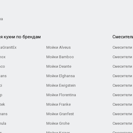
жа
я кухни по брендам
Cмесител
aGranitEx
Мойки Alveus
Смесители 
nox
Мойки Bamboo
Смесители 
nco
Мойки Deante
Смесители
Gans
Мойки Elghansa
Смесители
ci
Мойки Ewigstein
Смесители 
ар
Мойки Florentina
Смесители E
tek
Мойки Franke
Смесители
hans
Мойки Granfest
Смесители 
nula
Мойки Grohe
Смесители
s
Мойки Kaiser
Смесители 