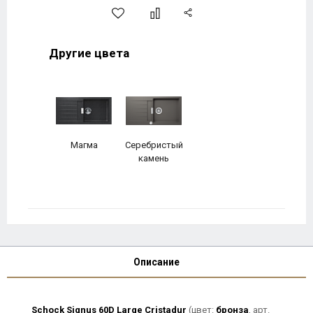
Другие цвета
Магма
Серебристый
камень
Описание
Schock Signus 60D Large Cristadur
(цвет:
бронза
, арт.