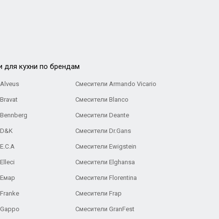
и для кухни по брендам
Alveus
Смесители Armando Vicario
Bravat
Смесители Blanco
 Bennberg
Смесители Deante
 D&K
Смесители Dr.Gans
E.C.A
Cмесители Ewigstein
lleci
Смесители Elghansa
 Емар
Смесители Florentina
Franke
Смесители Frap
 Gappo
Смесители GranFest