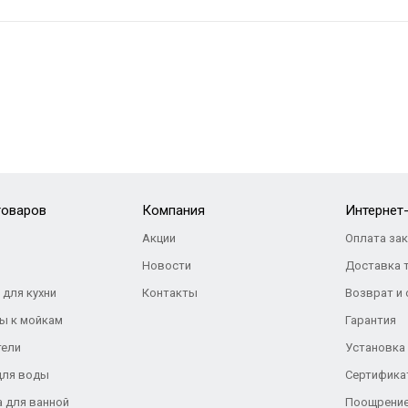
товаров
Компания
Интернет
Акции
Оплата за
Новости
Доставка 
 для кухни
Контакты
Возврат и
ы к мойкам
Гарантия
тели
Установка
для воды
Сертифика
а для ванной
Поощрение