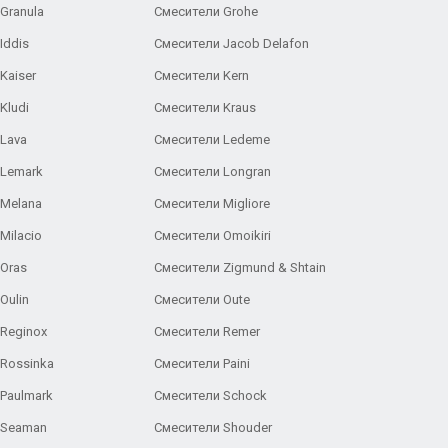
Granula
Смесители Grohe
Iddis
Смесители Jacob Delafon
Kaiser
Смесители Kern
Kludi
Смесители Kraus
Lava
Смесители Ledeme
 Lemark
Смесители Longran
 Melana
Смесители Migliore
Milacio
Смесители Omoikiri
Oras
Смесители Zigmund & Shtain
Oulin
Смесители Oute
Reginox
Смесители Remer
Rossinka
Смесители Paini
Paulmark
Смесители Schock
 Seaman
Смесители Shouder