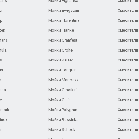
Gans
Мойки Elghansa
Смесители
ci
Мойки Ewigstein
Смесители 
ар
Мойки Florentina
Смесители E
tek
Мойки Franke
Смесители
hans
Мойки Granfest
Смесители 
nula
Мойки Grohe
Смесители
s
Мойки Kaiser
Смесители 
us
Мойки Longran
Смесители 
a
Мойки Marrbaxx
Смесители 
ana
Мойки Omoikiri
Смесители 
el
Мойки Oulin
Смесители 
lmark
Мойки Polygran
Смесители
inox
Мойки Rossinka
Смесители
i
Мойки Schock
Смесители 