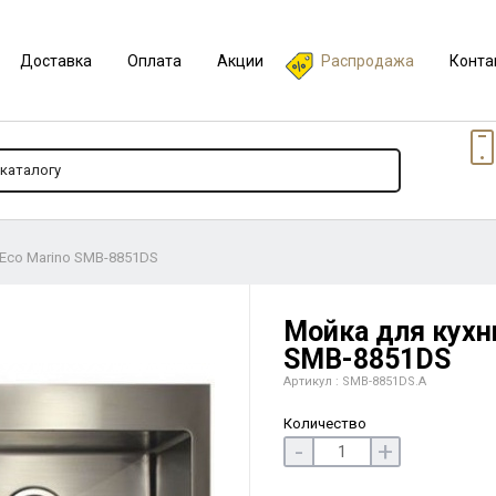
Доставка
Оплата
Акции
Распродажа
Конта
Eco Marino SMB-8851DS
Мойка для кухн
SMB-8851DS
Артикул : SMB-8851DS.A
Количество
-
+