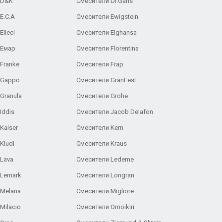
 D&K
Смесители Dr.Gans
E.C.A
Cмесители Ewigstein
lleci
Смесители Elghansa
 Емар
Смесители Florentina
Franke
Смесители Frap
 Gappo
Смесители GranFest
Granula
Смесители Grohe
Iddis
Смесители Jacob Delafon
Kaiser
Смесители Kern
Kludi
Смесители Kraus
Lava
Смесители Ledeme
 Lemark
Смесители Longran
 Melana
Смесители Migliore
Milacio
Смесители Omoikiri