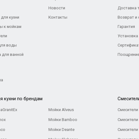
Новости
Доставка 
 для кухни
Контакты
Возврат и
ы к мойкам
Гарантия
тели
Установка
для воды
Сертифика
а для ванной
Поощрение
жа
я кухни по брендам
Cмесител
aGranitEx
Мойки Alveus
Смесители 
nox
Мойки Bamboo
Смесители 
nco
Мойки Deante
Смесители