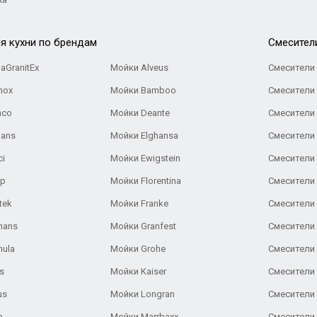
я кухни по брендам
Cмесител
aGranitEx
Мойки Alveus
Смесители 
nox
Мойки Bamboo
Смесители 
nco
Мойки Deante
Смесители
Gans
Мойки Elghansa
Смесители
ci
Мойки Ewigstein
Смесители 
ар
Мойки Florentina
Смесители E
tek
Мойки Franke
Смесители
hans
Мойки Granfest
Смесители 
nula
Мойки Grohe
Смесители
s
Мойки Kaiser
Смесители 
us
Мойки Longran
Смесители 
a
Мойки Marrbaxx
Смесители 