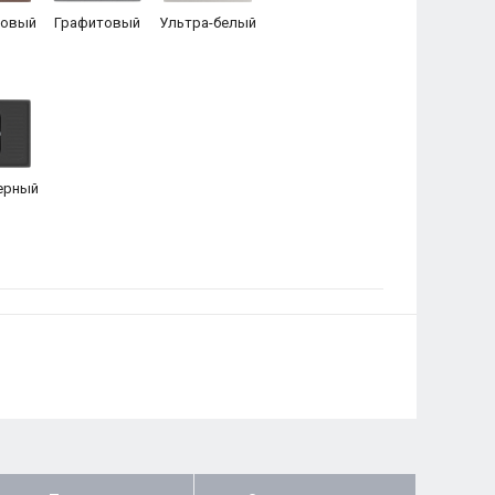
товый
Графитовый
Ультра-белый
ерный