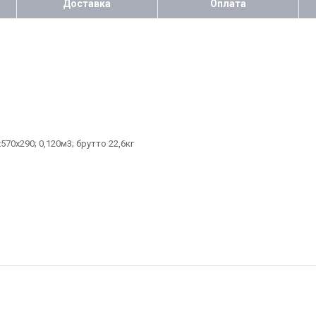
Доставка
Оплата
70х290; 0,120м3; брутто 22,6кг