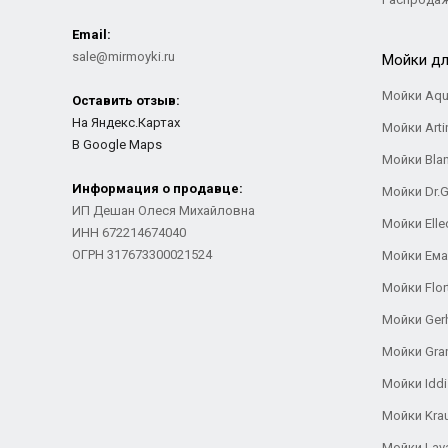
Email:
sale@mirmoyki.ru
Мойки дл
Мойки Aqu
Оставить отзыв:
На Яндекс.Картах
Мойки Arti
В Google Maps
Мойки Bla
Информация о продавце:
Мойки Dr.
ИП Дешан Олеся Михайловна
Мойки Elle
ИНН 672214674040
ОГРН 317673300021524
Мойки Ем
Мойки Flor
Мойки Ger
Мойки Gra
Мойки Iddi
Мойки Kra
Мойки Lav