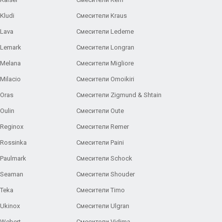
Kludi
Смесители Kraus
Lava
Смесители Ledeme
 Lemark
Смесители Longran
 Melana
Смесители Migliore
Milacio
Смесители Omoikiri
Oras
Смесители Zigmund & Shtain
Oulin
Смесители Oute
Reginox
Смесители Remer
Rossinka
Смесители Paini
Paulmark
Смесители Schock
 Seaman
Смесители Shouder
Teka
Смесители Timo
Ukinox
Смесители Ulgran
 Webert
Смесители Vidima