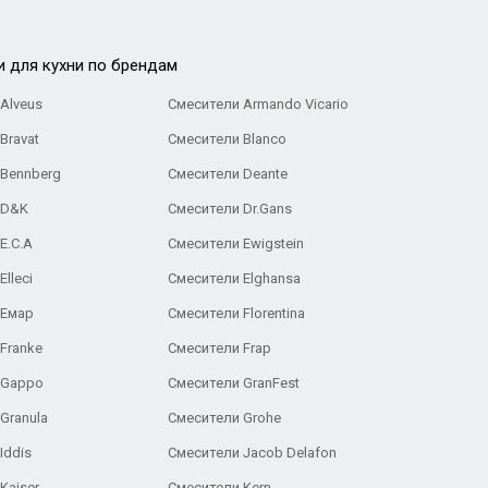
и для кухни по брендам
Alveus
Смесители Armando Vicario
Bravat
Смесители Blanco
 Bennberg
Смесители Deante
 D&K
Смесители Dr.Gans
E.C.A
Cмесители Ewigstein
lleci
Смесители Elghansa
 Емар
Смесители Florentina
Franke
Смесители Frap
 Gappo
Смесители GranFest
Granula
Смесители Grohe
Iddis
Смесители Jacob Delafon
Kaiser
Смесители Kern