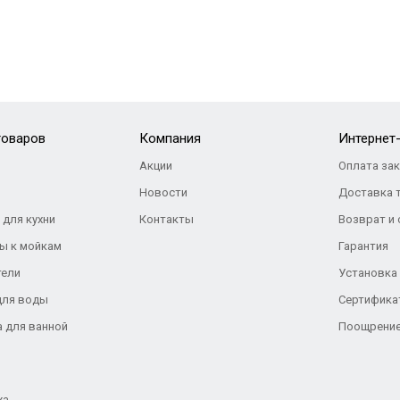
товаров
Компания
Интернет
Акции
Оплата за
Новости
Доставка 
 для кухни
Контакты
Возврат и
ы к мойкам
Гарантия
тели
Установка
для воды
Сертифика
а для ванной
Поощрение
жа