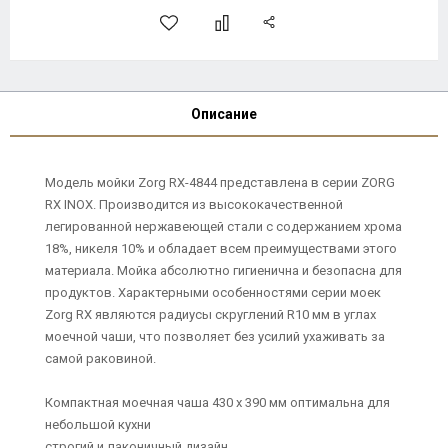
Описание
Модель мойки Zorg RX-4844 представлена в серии ZORG
RX INOX. Производится из высококачественной
легированной нержавеющей стали с содержанием хрома
18%, никеля 10% и обладает всем преимуществами этого
материала. Мойка абсолютно гигиенична и безопасна для
продуктов. Характерными особенностями серии моек
Zorg RX являются радиусы скруглений R10 мм в углах
моечной чаши, что позволяет без усилий ухаживать за
самой раковиной.
Компактная моечная чаша 430 х 390 мм оптимальна для
небольшой кухни
строгий и лаконичный дизайн