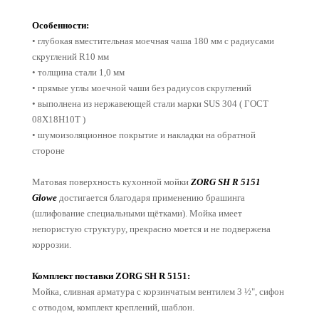
Особенности:
• глубокая вместительная моечная чаша 180 мм
с радиусами
скруглений R10 мм
• толщина стали 1,0 мм
• прямые углы моечной чаши без радиусов скруглений
• выполнена из нержавеющей стали марки SUS 304 ( ГОСТ
08Х18Н10Т )
• шумоизоляционное покрытие и накладки на обратной
стороне
Матовая поверхность кухонной мойки
ZORG SH R 5151
Glowe
достигается благодаря применению брашинга
(шлифование специальными щётками). Мойка имеет
непористую структуру, прекрасно моется и не подвержена
коррозии.
Комплект поставки ZORG SH R 5151:
Мойка, сливная арматура с корзинчатым вентилем 3 ½", сифон
с отводом, комплект креплений, шаблон.