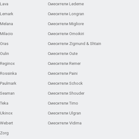
Lava
Смесители Ledeme
 Lemark
Смесители Longran
 Melana
Смесители Migliore
Milacio
Смесители Omoikiri
Oras
Смесители Zigmund & Shtain
Oulin
Смесители Oute
Reginox
Смесители Remer
Rossinka
Смесители Paini
Paulmark
Смесители Schock
 Seaman
Смесители Shouder
Teka
Смесители Timo
Ukinox
Смесители Ulgran
 Webert
Смесители Vidima
 Zorg