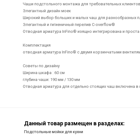
Чаши подстольного монтажа для требовательных клиенто
Элегантный дизайн моек
Широкий выбор больших и малых чаш для разнообразных 
Элегантный и гигиеничный перелив C-overflow®
Отводная арматура InFino® изящно интегрирована и проста 
Комплектация
отводная арматура InFino® с двумя корзинчатыми вентилями
Советы по дизайну
Ширина шкафа : 60 см
глубина чаши: 190 мм / 130 мм
Отводная арматура для отдельно стоящих чаш включена в 
Данный товар размещен в разделах:
Подстольные мойки для кухни