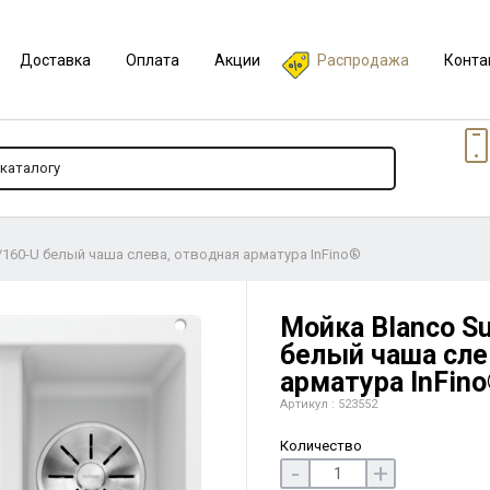
Доставка
Оплата
Акции
Распродажа
Конта
0/160-U белый чаша слева, отводная арматура InFino®
Мойка Blanco Su
белый чаша сле
арматура InFin
Артикул : 523552
Количество
-
+