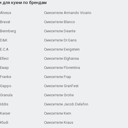
и для кухни по брендам
Alveus
Смесители Armando Vicario
Bravat
Смесители Blanco
 Bennberg
Смесители Deante
 D&K
Смесители Dr.Gans
E.C.A
Cмесители Ewigstein
lleci
Смесители Elghansa
 Емар
Смесители Florentina
Franke
Смесители Frap
 Gappo
Смесители GranFest
Granula
Смесители Grohe
Iddis
Смесители Jacob Delafon
Kaiser
Смесители Kern
Kludi
Смесители Kraus