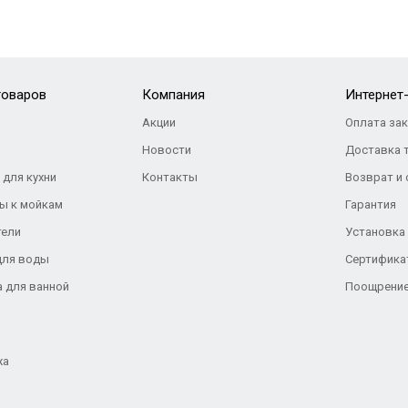
товаров
Компания
Интернет
Акции
Оплата за
Новости
Доставка 
 для кухни
Контакты
Возврат и
ы к мойкам
Гарантия
тели
Установка
для воды
Сертифика
а для ванной
Поощрение
жа