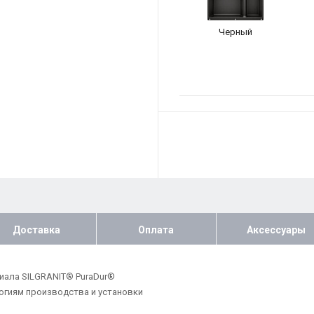
Черный
Доставка
Оплата
Аксессуары
иала SILGRANIT® PuraDur®
гиям производства и установки