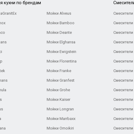
я кухни по брендам
Cмесител
aGranitEx
Мойки Alveus
Смесители 
nox
Мойки Bamboo
Смесители 
nco
Мойки Deante
Смесители
Gans
Мойки Elghansa
Смесители
ci
Мойки Ewigstein
Смесители 
ар
Мойки Florentina
Смесители E
tek
Мойки Franke
Смесители
hans
Мойки Granfest
Смесители 
nula
Мойки Grohe
Смесители
s
Мойки Kaiser
Смесители 
us
Мойки Longran
Смесители 
a
Мойки Marrbaxx
Смесители 
ana
Мойки Omoikiri
Смесители 