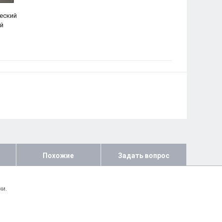
еский
й
Похожие
Задать вопрос
ни.