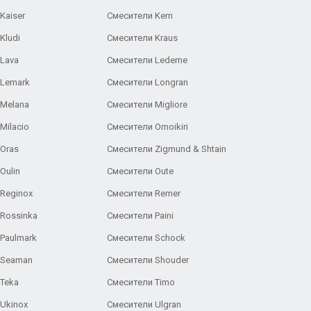
Kaiser
Смесители Kern
Kludi
Смесители Kraus
Lava
Смесители Ledeme
 Lemark
Смесители Longran
 Melana
Смесители Migliore
Milacio
Смесители Omoikiri
Oras
Смесители Zigmund & Shtain
Oulin
Смесители Oute
Reginox
Смесители Remer
Rossinka
Смесители Paini
Paulmark
Смесители Schock
 Seaman
Смесители Shouder
Teka
Смесители Timo
Ukinox
Смесители Ulgran