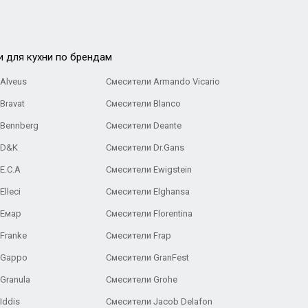
и для кухни по брендам
Alveus
Смесители Armando Vicario
Bravat
Смесители Blanco
 Bennberg
Смесители Deante
 D&K
Смесители Dr.Gans
E.C.A
Cмесители Ewigstein
lleci
Смесители Elghansa
 Емар
Смесители Florentina
Franke
Смесители Frap
 Gappo
Смесители GranFest
Granula
Смесители Grohe
Iddis
Смесители Jacob Delafon