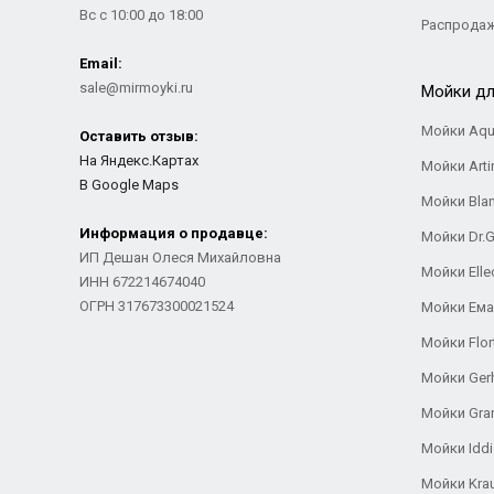
Вс с 10:00 до 18:00
Распрода
Email:
sale@mirmoyki.ru
Мойки дл
Мойки Aqu
Оставить отзыв:
На Яндекс.Картах
Мойки Arti
В Google Maps
Мойки Bla
Информация о продавце:
Мойки Dr.
ИП Дешан Олеся Михайловна
Мойки Elle
ИНН 672214674040
ОГРН 317673300021524
Мойки Ем
Мойки Flor
Мойки Ger
Мойки Gra
Мойки Iddi
Мойки Kra