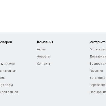
товаров
Компания
Интернет
Акции
Оплата за
Новости
Доставка 
 для кухни
Контакты
Возврат и
ы к мойкам
Гарантия
тели
Установка
для воды
Сертифика
а для ванной
Поощрение