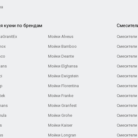
жа
я кухни по брендам
Cмесител
aGranitEx
Мойки Alveus
Смесители 
nox
Мойки Bamboo
Смесители 
nco
Мойки Deante
Смесители
Gans
Мойки Elghansa
Смесители
ci
Мойки Ewigstein
Смесители 
ар
Мойки Florentina
Смесители E
tek
Мойки Franke
Смесители
hans
Мойки Granfest
Смесители 
nula
Мойки Grohe
Смесители
s
Мойки Kaiser
Смесители 
us
Мойки Longran
Смесители 