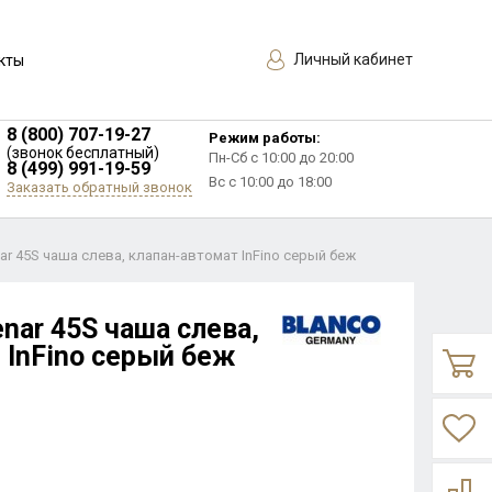
Личный кабинет
кты
8 (800) 707-19-27
Режим работы:
(звонок бесплатный)
Пн-Сб с 10:00 до 20:00
8 (499) 991-19-59
Вс с 10:00 до 18:00
Заказать обратный звонок
ar 45S чаша слева, клапан-автомат InFino серый беж
nar 45S чаша слева,
 InFino серый беж