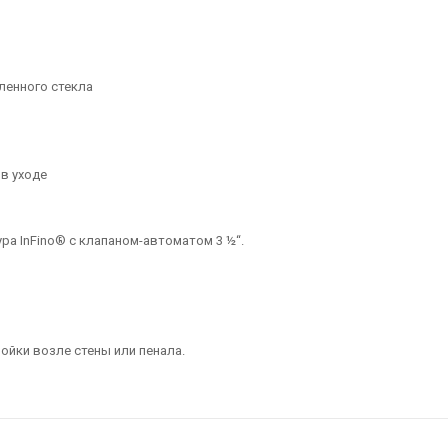
ленного стекла
в уходе
ра InFino® с клапаном-автоматом 3 ½“.
ойки возле стены или пенала.