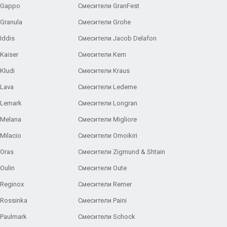
 Gappo
Смесители GranFest
Granula
Смесители Grohe
Iddis
Смесители Jacob Delafon
Kaiser
Смесители Kern
Kludi
Смесители Kraus
Lava
Смесители Ledeme
 Lemark
Смесители Longran
 Melana
Смесители Migliore
Milacio
Смесители Omoikiri
Oras
Смесители Zigmund & Shtain
Oulin
Смесители Oute
Reginox
Смесители Remer
Rossinka
Смесители Paini
Paulmark
Смесители Schock