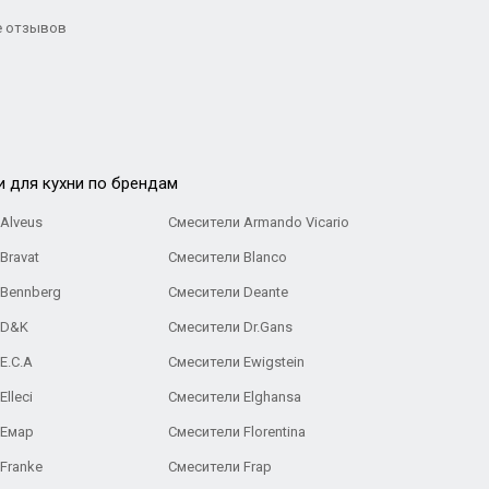
 отзывов
и для кухни по брендам
Alveus
Смесители Armando Vicario
Bravat
Смесители Blanco
 Bennberg
Смесители Deante
 D&K
Смесители Dr.Gans
E.C.A
Cмесители Ewigstein
lleci
Смесители Elghansa
 Емар
Смесители Florentina
Franke
Смесители Frap