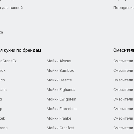
а для ванной
Поощрение
жа
я кухни по брендам
Cмесител
aGranitEx
Мойки Alveus
Смесители 
nox
Мойки Bamboo
Смесители 
nco
Мойки Deante
Смесители
Gans
Мойки Elghansa
Смесители
ci
Мойки Ewigstein
Смесители 
ар
Мойки Florentina
Смесители E
tek
Мойки Franke
Смесители
hans
Мойки Granfest
Смесители 