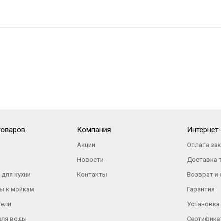
товаров
Компания
Интернет
Акции
Оплата за
Новости
Доставка 
 для кухни
Контакты
Возврат и
ы к мойкам
Гарантия
тели
Установка
для воды
Сертифика