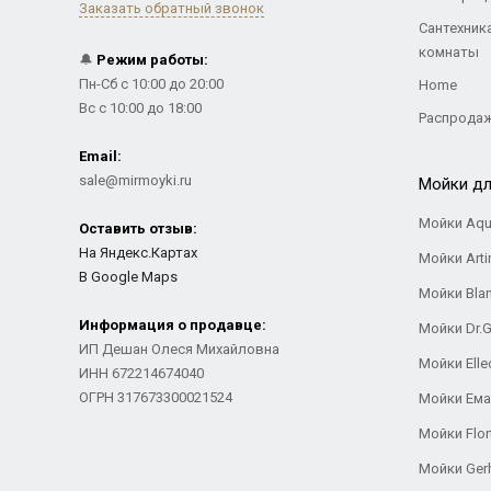
Заказать обратный звонок
Сантехник
комнаты
🔔
Режим работы:
Пн-Сб с 10:00 до 20:00
Home
Вс с 10:00 до 18:00
Распрода
Email:
sale@mirmoyki.ru
Мойки дл
Мойки Aqu
Оставить отзыв:
На Яндекс.Картах
Мойки Arti
В Google Maps
Мойки Bla
Информация о продавце:
Мойки Dr.
ИП Дешан Олеся Михайловна
Мойки Elle
ИНН 672214674040
ОГРН 317673300021524
Мойки Ем
Мойки Flor
Мойки Ger