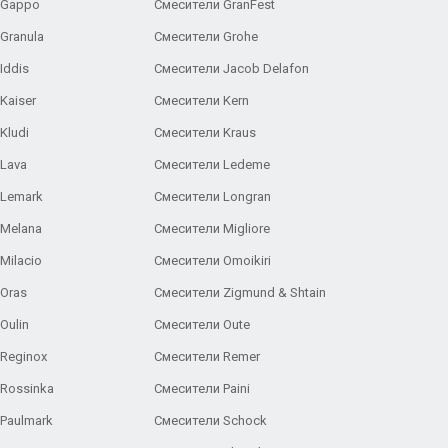
 Gappo
Смесители GranFest
Granula
Смесители Grohe
Iddis
Смесители Jacob Delafon
Kaiser
Смесители Kern
Kludi
Смесители Kraus
Lava
Смесители Ledeme
 Lemark
Смесители Longran
 Melana
Смесители Migliore
Milacio
Смесители Omoikiri
Oras
Смесители Zigmund & Shtain
Oulin
Смесители Oute
Reginox
Смесители Remer
Rossinka
Смесители Paini
Paulmark
Смесители Schock