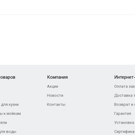
товаров
Компания
Интернет
Акции
Оплата за
Новости
Доставка 
 для кухни
Контакты
Возврат и
ы к мойкам
Гарантия
тели
Установка
для воды
Сертифика