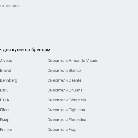
 отзывов
и для кухни по брендам
Alveus
Смесители Armando Vicario
Bravat
Смесители Blanco
 Bennberg
Смесители Deante
 D&K
Смесители Dr.Gans
E.C.A
Cмесители Ewigstein
lleci
Смесители Elghansa
 Емар
Смесители Florentina
Franke
Смесители Frap