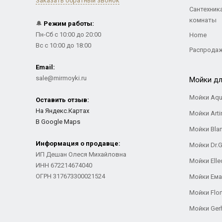
Заказать обратный звонок
Сантехник
комнаты
🔔
Режим работы:
Пн-Сб с 10:00 до 20:00
Home
Вс с 10:00 до 18:00
Распрода
Email:
sale@mirmoyki.ru
Мойки дл
Мойки Aqu
Оставить отзыв:
На Яндекс.Картах
Мойки Arti
В Google Maps
Мойки Bla
Информация о продавце:
Мойки Dr.
ИП Дешан Олеся Михайловна
Мойки Elle
ИНН 672214674040
ОГРН 317673300021524
Мойки Ем
Мойки Flor
Мойки Ger