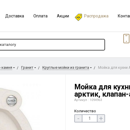
Доставка
Оплата
Акции
Распродажа
Конта
о камня
Гранит
Круглые мойки из гранита
Мойка для кухни A
Мойка для кухни
арктик, клапан
Артикул : 1094963
Количество
-
+