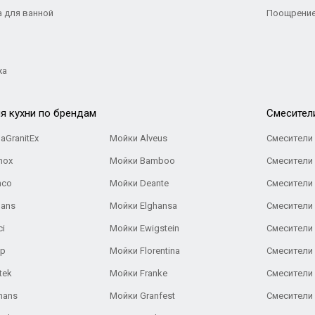
а для ванной
Поощрение
жа
я кухни по брендам
Cмесител
aGranitEx
Мойки Alveus
Смесители 
nox
Мойки Bamboo
Смесители 
nco
Мойки Deante
Смесители
Gans
Мойки Elghansa
Смесители
ci
Мойки Ewigstein
Смесители 
ар
Мойки Florentina
Смесители E
tek
Мойки Franke
Смесители
hans
Мойки Granfest
Смесители 