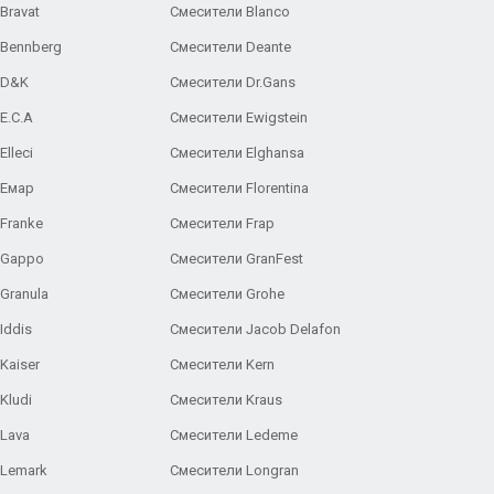
Bravat
Смесители Blanco
 Bennberg
Смесители Deante
 D&K
Смесители Dr.Gans
E.C.A
Cмесители Ewigstein
lleci
Смесители Elghansa
 Емар
Смесители Florentina
Franke
Смесители Frap
 Gappo
Смесители GranFest
Granula
Смесители Grohe
Iddis
Смесители Jacob Delafon
Kaiser
Смесители Kern
Kludi
Смесители Kraus
Lava
Смесители Ledeme
 Lemark
Смесители Longran