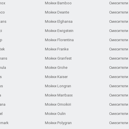
nox
Мойки Bamboo
Смесители 
nco
Мойки Deante
Смесители
Gans
Мойки Elghansa
Смесители
ci
Мойки Ewigstein
Смесители 
ар
Мойки Florentina
Смесители E
tek
Мойки Franke
Смесители
hans
Мойки Granfest
Смесители 
nula
Мойки Grohe
Смесители
s
Мойки Kaiser
Смесители 
us
Мойки Longran
Смесители 
a
Мойки Marrbaxx
Смесители 
ana
Мойки Omoikiri
Смесители 
el
Мойки Oulin
Смесители 
lmark
Мойки Polygran
Смесители