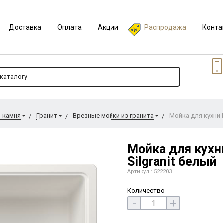
Доставка
Оплата
Акции
Распродажа
Конта
о камня
Гранит
Врезные мойки из гранита
Мойка для кухни B
Мойка для кухни
Silgranit белый
Артикул : 522203
Количество
-
+