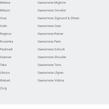
 Melana
Смесители Migliore
Milacio
Смесители Omoikiri
Oras
Смесители Zigmund & Shtain
Oulin
Смесители Oute
Reginox
Смесители Remer
Rossinka
Смесители Paini
Paulmark
Смесители Schock
 Seaman
Смесители Shouder
Teka
Смесители Timo
Ukinox
Смесители Ulgran
 Webert
Смесители Vidima
 Zorg