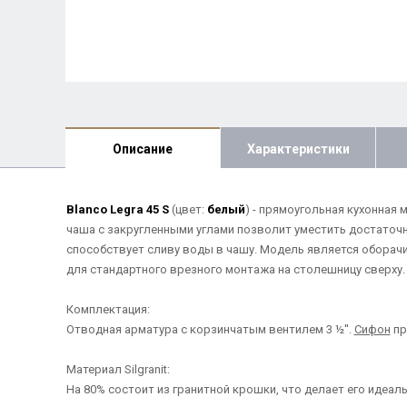
Описание
Характеристики
Blanco Legra 45 S
(цвет:
белый
) - прямоугольная кухонная
чаша с закругленными углами позволит уместить достаточн
способствует сливу воды в чашу. Модель является оборачи
для стандартного врезного монтажа на столешницу сверху.
Комплектация:
Отводная арматура с корзинчатым вентилем 3 ½''.
Сифон
пр
Материал Silgranit:
На 80% состоит из гранитной крошки, что делает его идеа