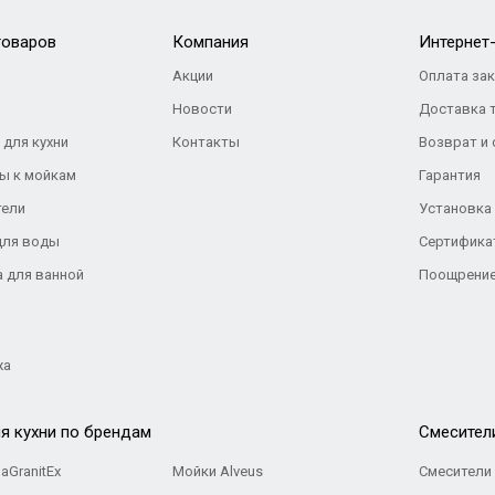
товаров
Компания
Интернет
Акции
Оплата за
Новости
Доставка 
 для кухни
Контакты
Возврат и
ы к мойкам
Гарантия
тели
Установка
для воды
Сертифика
а для ванной
Поощрение
жа
я кухни по брендам
Cмесител
aGranitEx
Мойки Alveus
Смесители 