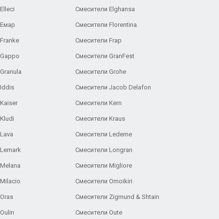
lleci
Смесители Elghansa
 Емар
Смесители Florentina
Franke
Смесители Frap
 Gappo
Смесители GranFest
Granula
Смесители Grohe
Iddis
Смесители Jacob Delafon
Kaiser
Смесители Kern
Kludi
Смесители Kraus
Lava
Смесители Ledeme
 Lemark
Смесители Longran
 Melana
Смесители Migliore
Milacio
Смесители Omoikiri
Oras
Смесители Zigmund & Shtain
Oulin
Смесители Oute