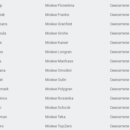
ар
Мойки Florentina
Смесители E
tek
Мойки Franke
Смесители
hans
Мойки Granfest
Смесители 
nula
Мойки Grohe
Смесители
s
Мойки Kaiser
Смесители 
us
Мойки Longran
Смесители 
a
Мойки Marrbaxx
Смесители 
ana
Мойки Omoikiri
Смесители 
el
Мойки Oulin
Смесители 
lmark
Мойки Polygran
Смесители
inox
Мойки Rossinka
Смесители
i
Мойки Schock
Смесители 
aman
Мойки Teka
Смесители 
ro
Мойки TopZero
Смесители 