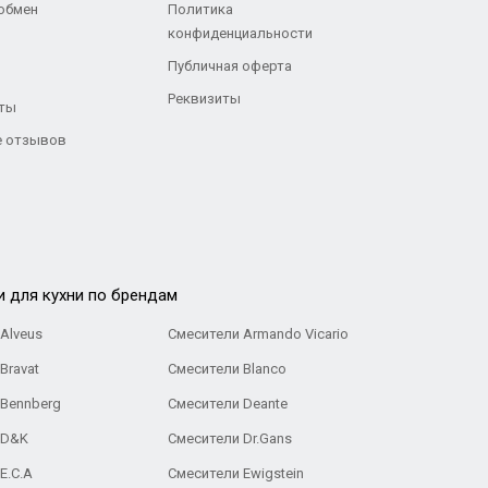
 обмен
Политика
конфиденциальности
Публичная оферта
Реквизиты
ты
 отзывов
и для кухни по брендам
Alveus
Смесители Armando Vicario
Bravat
Смесители Blanco
 Bennberg
Смесители Deante
 D&K
Смесители Dr.Gans
E.C.A
Cмесители Ewigstein