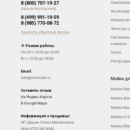
8 (800) 707-19-27
Смесители
(звонок бесплатный)
Аксессуар
8 (499) 991-19-59
Измельчи
8 (985) 770-08-72
Фильтры 
Заказать обратный звонок
Сантехник
комнаты
🔔
Режим работы:
Пн-Сб с 10:00 до 20:00
Home
Вс с 10:00 до 18:00
Распрода
Email:
sale@mirmoyki.ru
Мойки дл
Мойки Aqu
Оставить отзыв:
На Яндекс.Картах
Мойки Arti
В Google Maps
Мойки Bla
Информация о продавце:
Мойки Dr.
ИП Дешан Олеся Михайловна
Мойки Elle
ИНН 672214674040