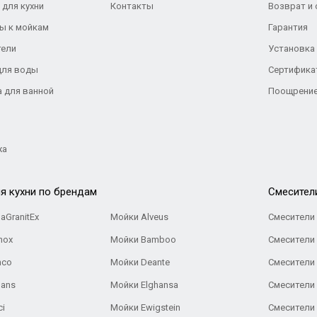
 для кухни
Контакты
Возврат и
ы к мойкам
Гарантия
тели
Установка
для воды
Сертифика
а для ванной
Поощрение
жа
я кухни по брендам
Cмесител
aGranitEx
Мойки Alveus
Смесители 
nox
Мойки Bamboo
Смесители 
nco
Мойки Deante
Смесители
Gans
Мойки Elghansa
Смесители
ci
Мойки Ewigstein
Смесители 