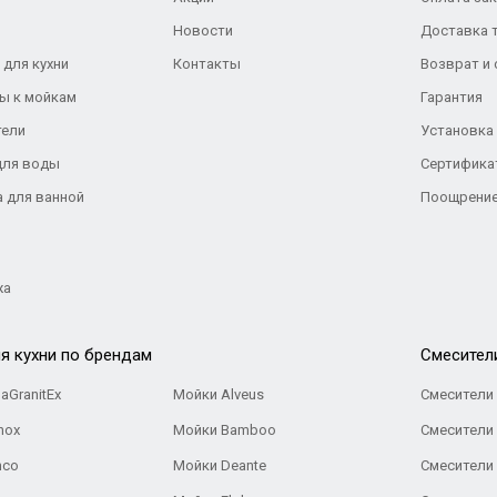
Новости
Доставка 
 для кухни
Контакты
Возврат и
ы к мойкам
Гарантия
тели
Установка
для воды
Сертифика
а для ванной
Поощрение
жа
я кухни по брендам
Cмесител
aGranitEx
Мойки Alveus
Смесители 
nox
Мойки Bamboo
Смесители 
nco
Мойки Deante
Смесители