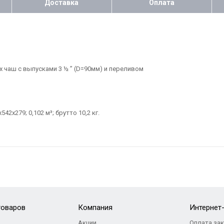
Доставка
Оплата
чаш с выпусками 3 ½ ” (D=90мм) и переливом
х279; 0,102 м³; брутто 10,2 кг.
товаров
Компания
Интернет
Акции
Оплата за