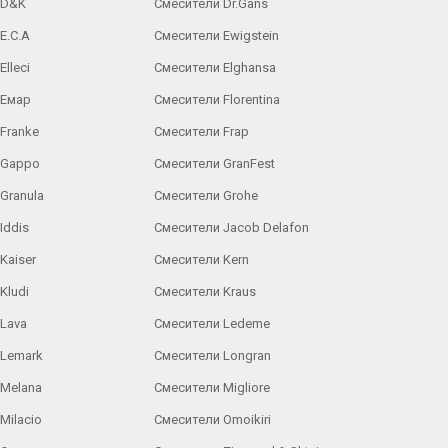
 D&K
Смесители Dr.Gans
E.C.A
Cмесители Ewigstein
lleci
Смесители Elghansa
 Емар
Смесители Florentina
Franke
Смесители Frap
 Gappo
Смесители GranFest
Granula
Смесители Grohe
Iddis
Смесители Jacob Delafon
Kaiser
Смесители Kern
Kludi
Смесители Kraus
Lava
Смесители Ledeme
 Lemark
Смесители Longran
 Melana
Смесители Migliore
Milacio
Смесители Omoikiri