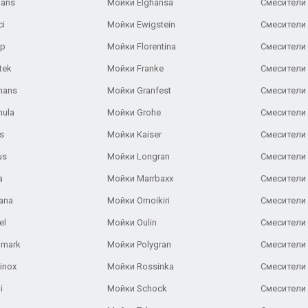
Gans
Мойки Elghansa
Смесители
ci
Мойки Ewigstein
Смесители 
ар
Мойки Florentina
Смесители E
tek
Мойки Franke
Смесители
hans
Мойки Granfest
Смесители 
nula
Мойки Grohe
Смесители
s
Мойки Kaiser
Смесители 
us
Мойки Longran
Смесители 
a
Мойки Marrbaxx
Смесители 
ana
Мойки Omoikiri
Смесители 
el
Мойки Oulin
Смесители 
lmark
Мойки Polygran
Смесители
inox
Мойки Rossinka
Смесители
i
Мойки Schock
Смесители 