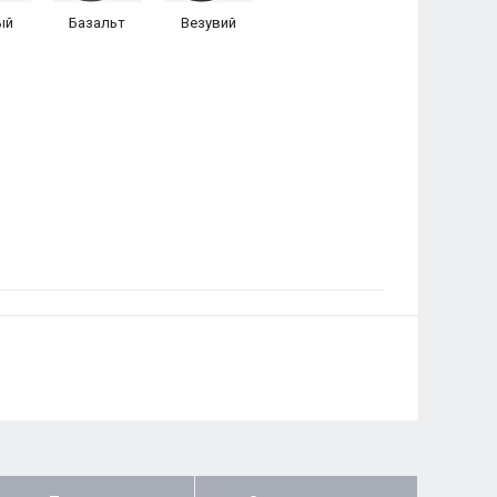
ый
Базальт
Везувий