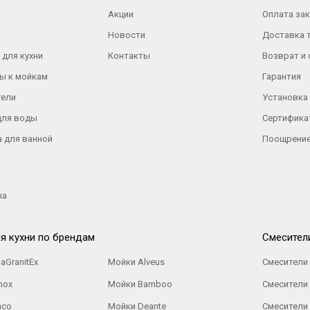
Акции
Оплата за
Новости
Доставка 
 для кухни
Контакты
Возврат и
ы к мойкам
Гарантия
тели
Установка
для воды
Сертифика
а для ванной
Поощрение
жа
я кухни по брендам
Cмесител
aGranitEx
Мойки Alveus
Смесители 
nox
Мойки Bamboo
Смесители 
nco
Мойки Deante
Смесители