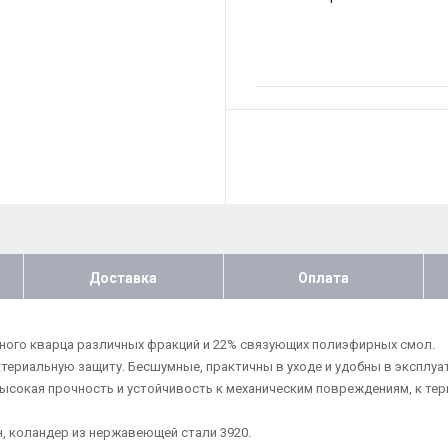
Доставка
Оплата
ного кварца различных фракций и 22% связующих полиэфирных смол.
риальную защиту. Бесшумные, практичны в уходе и удобны в эксплуат
 Высокая прочность и устойчивость к механическим повреждениям, к т
н, коландер из нержавеющей стали 3920.