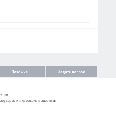
Похожие
Задать вопрос
ации.
ермоударам и к красящим веществам