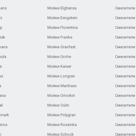
Gans
Мойки Elghansa
Смесители
ci
Мойки Ewigstein
Смесители 
ар
Мойки Florentina
Смесители E
tek
Мойки Franke
Смесители
hans
Мойки Granfest
Смесители 
nula
Мойки Grohe
Смесители
s
Мойки Kaiser
Смесители 
us
Мойки Longran
Смесители 
a
Мойки Marrbaxx
Смесители 
ana
Мойки Omoikiri
Смесители 
el
Мойки Oulin
Смесители 
lmark
Мойки Polygran
Смесители
inox
Мойки Rossinka
Смесители
i
Мойки Schock
Смесители 