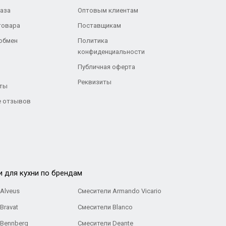
каза
Оптовым клиентам
товара
Поставщикам
 обмен
Политика
конфиденциальности
Публичная оферта
Реквизиты
ты
 отзывов
и для кухни по брендам
Alveus
Смесители Armando Vicario
Bravat
Смесители Blanco
 Bennberg
Смесители Deante