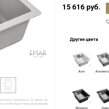
15 616 руб.
Другие цвета
Агат
Алюмета
ительно отличаться от цвета на
о сети Интернет или настройками
Морион
Оник