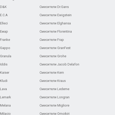
 D&K
Смесители Dr.Gans
E.C.A
Cмесители Ewigstein
lleci
Смесители Elghansa
 Емар
Смесители Florentina
Franke
Смесители Frap
 Gappo
Смесители GranFest
Granula
Смесители Grohe
Iddis
Смесители Jacob Delafon
Kaiser
Смесители Kern
Kludi
Смесители Kraus
Lava
Смесители Ledeme
 Lemark
Смесители Longran
 Melana
Смесители Migliore
Milacio
Смесители Omoikiri