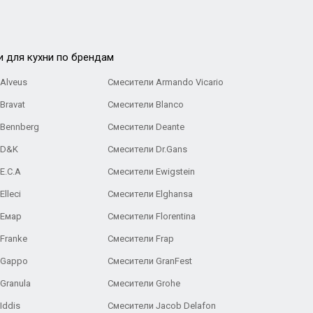
и для кухни по брендам
Alveus
Смесители Armando Vicario
Bravat
Смесители Blanco
 Bennberg
Смесители Deante
 D&K
Смесители Dr.Gans
E.C.A
Cмесители Ewigstein
lleci
Смесители Elghansa
 Емар
Смесители Florentina
Franke
Смесители Frap
 Gappo
Смесители GranFest
Granula
Смесители Grohe
Iddis
Смесители Jacob Delafon