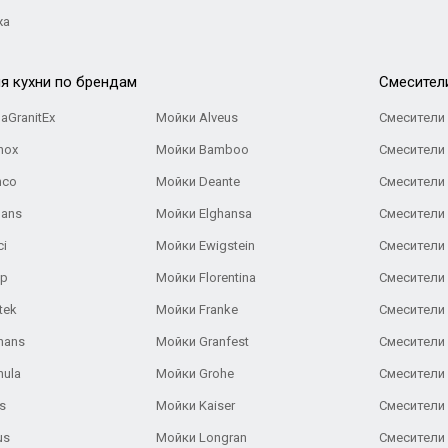
жа
я кухни по брендам
Cмесител
aGranitEx
Мойки Alveus
Смесители 
nox
Мойки Bamboo
Смесители 
nco
Мойки Deante
Смесители
Gans
Мойки Elghansa
Смесители
ci
Мойки Ewigstein
Смесители 
ар
Мойки Florentina
Смесители E
tek
Мойки Franke
Смесители
hans
Мойки Granfest
Смесители 
nula
Мойки Grohe
Смесители
s
Мойки Kaiser
Смесители 
us
Мойки Longran
Смесители 