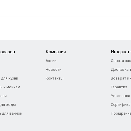
товаров
Компания
Интернет
Акции
Оплата за
Новости
Доставка 
 для кухни
Контакты
Возврат и
ы к мойкам
Гарантия
тели
Установка
для воды
Сертифика
а для ванной
Поощрение