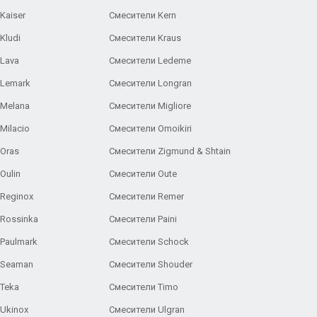
Kaiser
Смесители Kern
Kludi
Смесители Kraus
Lava
Смесители Ledeme
 Lemark
Смесители Longran
 Melana
Смесители Migliore
Milacio
Смесители Omoikiri
Oras
Смесители Zigmund & Shtain
Oulin
Смесители Oute
Reginox
Смесители Remer
Rossinka
Смесители Paini
Paulmark
Смесители Schock
 Seaman
Смесители Shouder
Teka
Смесители Timo
Ukinox
Смесители Ulgran