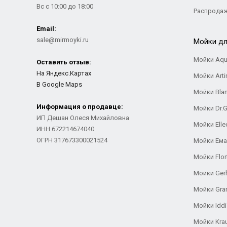
Вс с 10:00 до 18:00
Распрода
Email:
sale@mirmoyki.ru
Мойки дл
Мойки Aqu
Оставить отзыв:
На Яндекс.Картах
Мойки Arti
В Google Maps
Мойки Bla
Информация о продавце:
Мойки Dr.
ИП Дешан Олеся Михайловна
Мойки Elle
ИНН 672214674040
ОГРН 317673300021524
Мойки Ем
Мойки Flor
Мойки Ger
Мойки Gra
Мойки Iddi
Мойки Kra