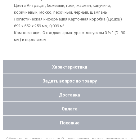
Цвета Антрацит, бежевый, грей, жасмин, капучино,
коричневый, мокко, песочный, чёрный, шампань
Логистическая информация Картонная коробка (ДхШхВ)
692 х 552 х 259 мм; 0,099 м³
Комплектация Отводная арматура с выпуском 3 ½ ” (D=90
мм) и переливом
Характеристики
Задать вопрос по товару
Доставка
Оплата
Похожие
Обратите внимание, реальный цвет товара может незначительно