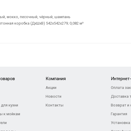
вый, мокко, песочный, чёрный, шампань
онная коробка (ДхШхВ) 542х542х279; 0,082 м³
товаров
Компания
Интернет
Акции
Оплата за
Новости
Доставка 
 для кухни
Контакты
Возврат и
ы к мойкам
Гарантия
тели
Установка