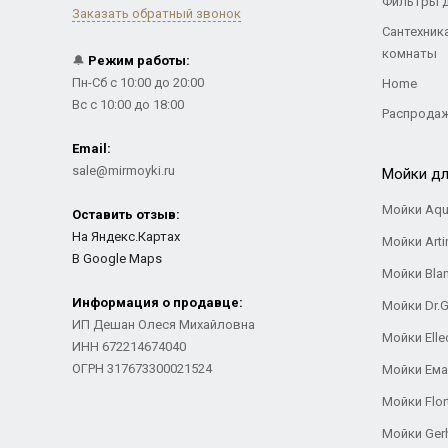
Фильтры 
Заказать обратный звонок
Сантехник
комнаты
🔔
Режим работы:
Пн-Сб с 10:00 до 20:00
Home
Вс с 10:00 до 18:00
Распрода
Email:
sale@mirmoyki.ru
Мойки дл
Мойки Aqu
Оставить отзыв:
На Яндекс.Картах
Мойки Arti
В Google Maps
Мойки Bla
Информация о продавце:
Мойки Dr.
ИП Дешан Олеся Михайловна
Мойки Elle
ИНН 672214674040
ОГРН 317673300021524
Мойки Ем
Мойки Flor
Мойки Ger