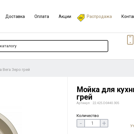
Доставка
Оплата
Акции
Распродажа
Конта
a Вега Зеро грей
Мойка для кухни
грей
Артикул : 22.425.D0440.305
Количество
-
+
У