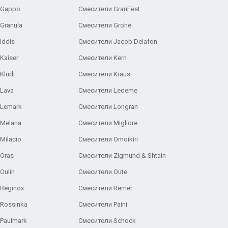
 Gappo
Смесители GranFest
Granula
Смесители Grohe
Iddis
Смесители Jacob Delafon
Kaiser
Смесители Kern
Kludi
Смесители Kraus
Lava
Смесители Ledeme
 Lemark
Смесители Longran
 Melana
Смесители Migliore
Milacio
Смесители Omoikiri
Oras
Смесители Zigmund & Shtain
Oulin
Смесители Oute
Reginox
Смесители Remer
Rossinka
Смесители Paini
Paulmark
Смесители Schock