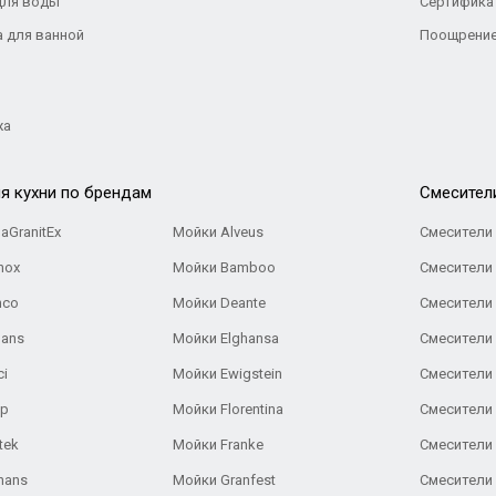
для воды
Сертифика
а для ванной
Поощрение
жа
я кухни по брендам
Cмесител
aGranitEx
Мойки Alveus
Смесители 
nox
Мойки Bamboo
Смесители 
nco
Мойки Deante
Смесители
Gans
Мойки Elghansa
Смесители
ci
Мойки Ewigstein
Смесители 
ар
Мойки Florentina
Смесители E
tek
Мойки Franke
Смесители
hans
Мойки Granfest
Смесители 