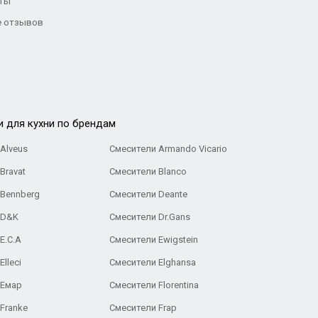
ты
 отзывов
и для кухни по брендам
Alveus
Смесители Armando Vicario
Bravat
Смесители Blanco
 Bennberg
Смесители Deante
 D&K
Смесители Dr.Gans
E.C.A
Cмесители Ewigstein
lleci
Смесители Elghansa
 Емар
Смесители Florentina
Franke
Смесители Frap