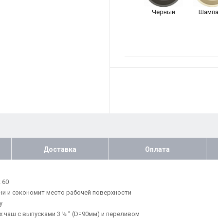
Черный
Шампа
Доставка
Оплата
 60
хни и сэкономит место рабочей поверхности
у
чаш с выпусками 3 ½ ” (D=90мм) и переливом