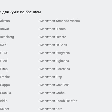
и для кухни по брендам
Alveus
Смесители Armando Vicario
Bravat
Смесители Blanco
 Bennberg
Смесители Deante
 D&K
Смесители Dr.Gans
E.C.A
Cмесители Ewigstein
lleci
Смесители Elghansa
 Емар
Смесители Florentina
Franke
Смесители Frap
 Gappo
Смесители GranFest
Granula
Смесители Grohe
Iddis
Смесители Jacob Delafon
Kaiser
Смесители Kern