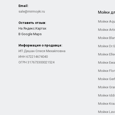
Email:
sale@mirmoyki.ru
Мойки дл
Мойки Aqu
Оставить отзыв:
На Яндекс.Картах
Мойки Arti
В Google Maps
Мойки Bla
Информация о продавце:
Мойки Dr.
ИП Дешан Олеся Михайловна
Мойки Elle
ИНН 672214674040
ОГРН 317673300021524
Мойки Ем
Мойки Flor
Мойки Ger
Мойки Gra
Мойки Iddi
Мойки Kra
Мойки Lav