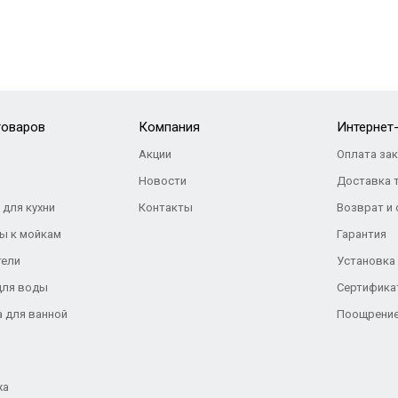
товаров
Компания
Интернет
Акции
Оплата за
Новости
Доставка 
 для кухни
Контакты
Возврат и
ы к мойкам
Гарантия
тели
Установка
для воды
Сертифика
а для ванной
Поощрение
жа