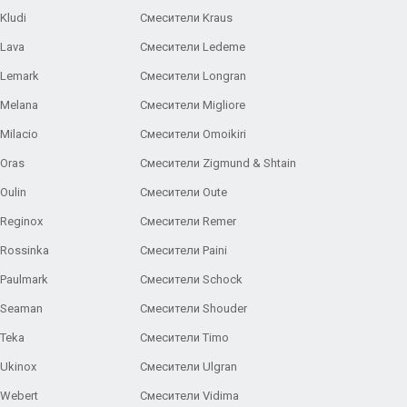
Kludi
Смесители Kraus
Lava
Смесители Ledeme
 Lemark
Смесители Longran
 Melana
Смесители Migliore
Milacio
Смесители Omoikiri
Oras
Смесители Zigmund & Shtain
Oulin
Смесители Oute
Reginox
Смесители Remer
Rossinka
Смесители Paini
Paulmark
Смесители Schock
 Seaman
Смесители Shouder
Teka
Смесители Timo
Ukinox
Смесители Ulgran
 Webert
Смесители Vidima