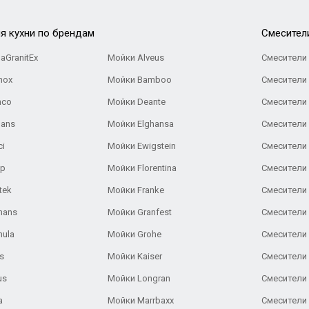
я кухни по брендам
Cмесител
aGranitEx
Мойки Alveus
Смесители 
nox
Мойки Bamboo
Смесители 
nco
Мойки Deante
Смесители
Gans
Мойки Elghansa
Смесители
ci
Мойки Ewigstein
Смесители 
ар
Мойки Florentina
Смесители E
tek
Мойки Franke
Смесители
hans
Мойки Granfest
Смесители 
nula
Мойки Grohe
Смесители
s
Мойки Kaiser
Смесители 
us
Мойки Longran
Смесители 
a
Мойки Marrbaxx
Смесители 