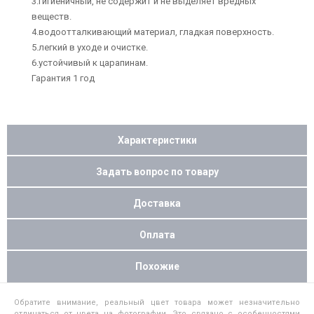
3.гигиеничный, не содержит и не выделяет вредных
веществ.
4.водоотталкивающий материал, гладкая поверхность.
5.легкий в уходе и очистке.
6.устойчивый к царапинам.
Гарантия 1 год
Характеристики
Задать вопрос по товару
Доставка
Оплата
Похожие
Обратите внимание, реальный цвет товара может незначительно
отличаться от цвета на фотографии. Это связано с особенностями