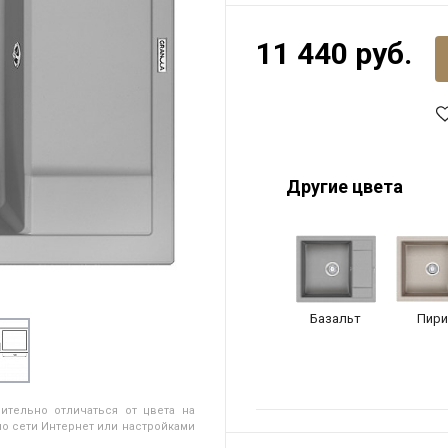
11 440 руб.
Другие цвета
Базальт
Пири
ительно отличаться от цвета на
о сети Интернет или настройками