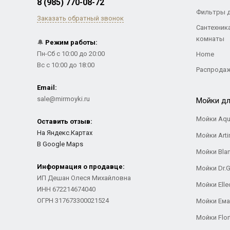
8 (985) 770-08-72
Фильтры 
Заказать обратный звонок
Сантехник
комнаты
🔔
Режим работы:
Пн-Сб с 10:00 до 20:00
Home
Вс с 10:00 до 18:00
Распрода
Email:
sale@mirmoyki.ru
Мойки дл
Мойки Aqu
Оставить отзыв:
На Яндекс.Картах
Мойки Arti
В Google Maps
Мойки Bla
Информация о продавце:
Мойки Dr.
ИП Дешан Олеся Михайловна
Мойки Elle
ИНН 672214674040
ОГРН 317673300021524
Мойки Ем
Мойки Flor