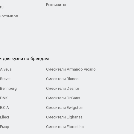
Реквизиты
ты
 отзывов
и для кухни по брендам
Alveus
Смесители Armando Vicario
Bravat
Смесители Blanco
 Bennberg
Смесители Deante
 D&K
Смесители Dr.Gans
E.C.A
Cмесители Ewigstein
lleci
Смесители Elghansa
 Емар
Смесители Florentina