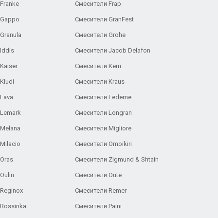
Franke
Смесители Frap
 Gappo
Смесители GranFest
Granula
Смесители Grohe
Iddis
Смесители Jacob Delafon
Kaiser
Смесители Kern
Kludi
Смесители Kraus
Lava
Смесители Ledeme
 Lemark
Смесители Longran
 Melana
Смесители Migliore
Milacio
Смесители Omoikiri
Oras
Смесители Zigmund & Shtain
Oulin
Смесители Oute
Reginox
Смесители Remer
Rossinka
Смесители Paini