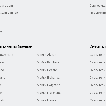
для воды
Сертифика
а для ванной
Поощрение
жа
я кухни по брендам
Cмесител
aGranitEx
Мойки Alveus
Смесители 
nox
Мойки Bamboo
Смесители 
nco
Мойки Deante
Смесители
Gans
Мойки Elghansa
Смесители
ci
Мойки Ewigstein
Смесители 
ар
Мойки Florentina
Смесители E
tek
Мойки Franke
Смесители