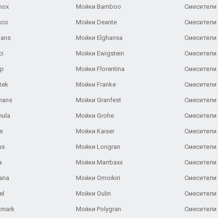
nox
Мойки Bamboo
Смесители 
nco
Мойки Deante
Смесители
Gans
Мойки Elghansa
Смесители
ci
Мойки Ewigstein
Смесители 
ар
Мойки Florentina
Смесители E
tek
Мойки Franke
Смесители
hans
Мойки Granfest
Смесители 
nula
Мойки Grohe
Смесители
s
Мойки Kaiser
Смесители 
us
Мойки Longran
Смесители 
a
Мойки Marrbaxx
Смесители 
ana
Мойки Omoikiri
Смесители 
el
Мойки Oulin
Смесители 
lmark
Мойки Polygran
Смесители