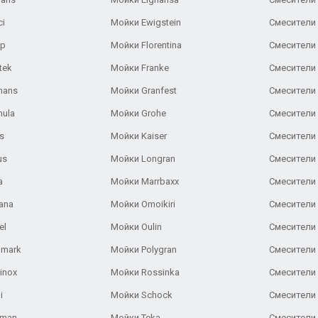
ci
Мойки Ewigstein
Смесители 
ар
Мойки Florentina
Смесители E
tek
Мойки Franke
Смесители
hans
Мойки Granfest
Смесители 
nula
Мойки Grohe
Смесители
s
Мойки Kaiser
Смесители 
us
Мойки Longran
Смесители 
a
Мойки Marrbaxx
Смесители 
ana
Мойки Omoikiri
Смесители 
el
Мойки Oulin
Смесители 
lmark
Мойки Polygran
Смесители
inox
Мойки Rossinka
Смесители
i
Мойки Schock
Смесители 
aman
Мойки Teka
Смесители 