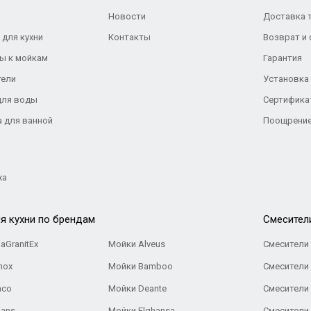
Новости
Доставка 
 для кухни
Контакты
Возврат и
ы к мойкам
Гарантия
тели
Установка
для воды
Сертифика
а для ванной
Поощрение
жа
я кухни по брендам
Cмесител
aGranitEx
Мойки Alveus
Смесители 
nox
Мойки Bamboo
Смесители 
nco
Мойки Deante
Смесители
Gans
Мойки Elghansa
Смесители