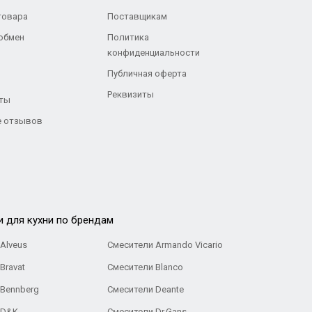
товара
Поставщикам
 обмен
Политика
конфиденциальности
Публичная оферта
Реквизиты
ты
 отзывов
и для кухни по брендам
Alveus
Смесители Armando Vicario
Bravat
Смесители Blanco
 Bennberg
Смесители Deante
 D&K
Смесители Dr.Gans