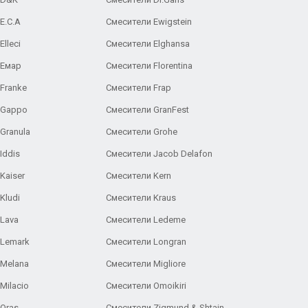
E.C.A
Cмесители Ewigstein
lleci
Смесители Elghansa
 Емар
Смесители Florentina
Franke
Смесители Frap
 Gappo
Смесители GranFest
Granula
Смесители Grohe
Iddis
Смесители Jacob Delafon
Kaiser
Смесители Kern
Kludi
Смесители Kraus
Lava
Смесители Ledeme
 Lemark
Смесители Longran
 Melana
Смесители Migliore
Milacio
Смесители Omoikiri
Oras
Смесители Zigmund & Shtain