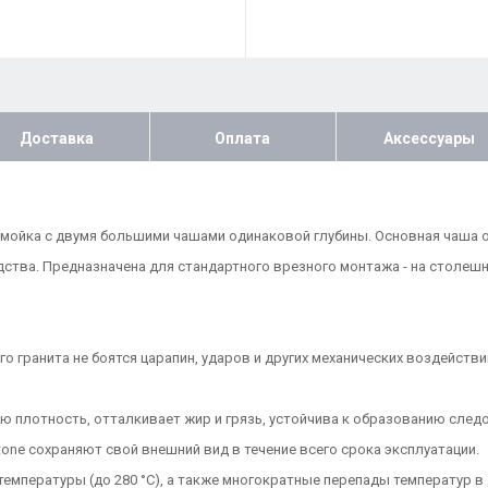
Доставка
Оплата
Аксессуары
ая мойка с двумя большими чашами одинаковой глубины. Основная чаша 
тва. Предназначена для стандартного врезного монтажа - на столешни
го гранита не боятся царапин, ударов и других механических воздейств
ю плотность, отталкивает жир и грязь, устойчива к образованию следо
tone сохраняют свой внешний вид в течение всего срока эксплуатации.
мпературы (до 280 °С), а также многократные перепады температур в д