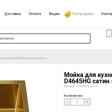
Доставка
Оплата
Акции
Распродажа
Конта
ProfLine D4645HG сатин золото
Мойка для кухни
D4645HG сатин 
Артикул : D4645HG GOLD
Количество
-
+