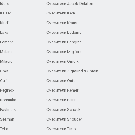
Iddis
Смесители Jacob Delafon
Kaiser
Смесители Kern
Kludi
Смесители Kraus
Lava
Смесители Ledeme
 Lemark
Смесители Longran
 Melana
Смесители Migliore
Milacio
Смесители Omoikiri
Oras
Смесители Zigmund & Shtain
Oulin
Смесители Oute
Reginox
Смесители Remer
Rossinka
Смесители Paini
Paulmark
Смесители Schock
 Seaman
Смесители Shouder
Teka
Смесители Timo