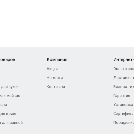
товаров
Компания
Интернет
Акции
Оплата за
Новости
Доставка 
 для кухни
Контакты
Возврат и
ы к мойкам
Гарантия
тели
Установка
для воды
Сертифика
а для ванной
Поощрение