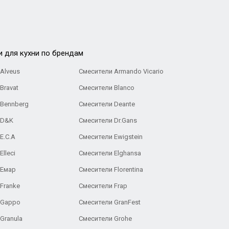
и для кухни по брендам
Alveus
Смесители Armando Vicario
Bravat
Смесители Blanco
 Bennberg
Смесители Deante
 D&K
Смесители Dr.Gans
E.C.A
Cмесители Ewigstein
lleci
Смесители Elghansa
 Емар
Смесители Florentina
Franke
Смесители Frap
 Gappo
Смесители GranFest
Granula
Смесители Grohe