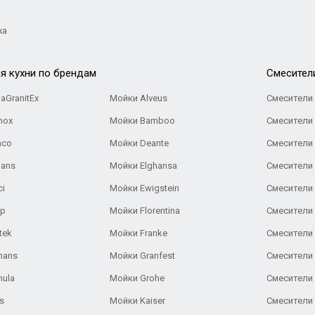
жа
я кухни по брендам
Cмесител
aGranitEx
Мойки Alveus
Смесители 
nox
Мойки Bamboo
Смесители 
nco
Мойки Deante
Смесители
Gans
Мойки Elghansa
Смесители
ci
Мойки Ewigstein
Смесители 
ар
Мойки Florentina
Смесители E
tek
Мойки Franke
Смесители
hans
Мойки Granfest
Смесители 
nula
Мойки Grohe
Смесители
s
Мойки Kaiser
Смесители 