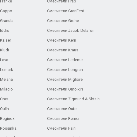
Franke
Смесители Frap
 Gappo
Смесители GranFest
Granula
Смесители Grohe
Iddis
Смесители Jacob Delafon
Kaiser
Смесители Kern
Kludi
Смесители Kraus
Lava
Смесители Ledeme
 Lemark
Смесители Longran
 Melana
Смесители Migliore
Milacio
Смесители Omoikiri
Oras
Смесители Zigmund & Shtain
Oulin
Смесители Oute
Reginox
Смесители Remer
Rossinka
Смесители Paini