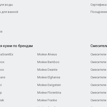
для воды
Сертифика
а для ванной
Поощрение
жа
я кухни по брендам
Cмесител
aGranitEx
Мойки Alveus
Смесители 
nox
Мойки Bamboo
Смесители 
nco
Мойки Deante
Смесители
Gans
Мойки Elghansa
Смесители
ci
Мойки Ewigstein
Смесители 
ар
Мойки Florentina
Смесители E
tek
Мойки Franke
Смесители