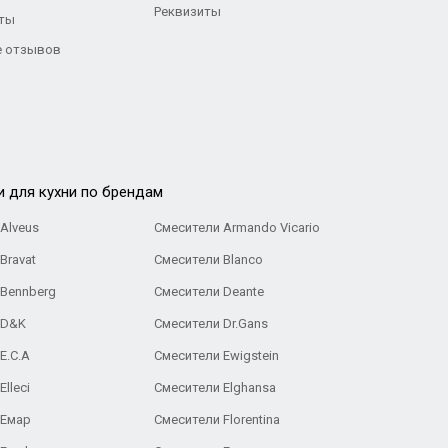
Реквизиты
ты
 отзывов
и для кухни по брендам
Alveus
Смесители Armando Vicario
Bravat
Смесители Blanco
 Bennberg
Смесители Deante
 D&K
Смесители Dr.Gans
E.C.A
Cмесители Ewigstein
lleci
Смесители Elghansa
 Емар
Смесители Florentina