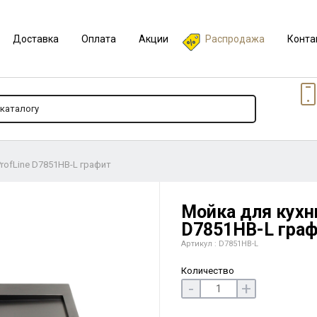
Доставка
Оплата
Акции
Распродажа
Конта
rofLine D7851HB-L графит
Мойка для кухни
D7851HB-L гра
Артикул : D7851HB-L
Количество
-
+