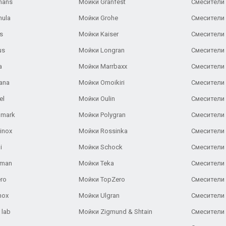
hans
Мойки Granfest
Смесители 
nula
Мойки Grohe
Смесители
s
Мойки Kaiser
Смесители 
us
Мойки Longran
Смесители 
a
Мойки Marrbaxx
Смесители 
ana
Мойки Omoikiri
Смесители 
el
Мойки Oulin
Смесители 
lmark
Мойки Polygran
Смесители
inox
Мойки Rossinka
Смесители
i
Мойки Schock
Смесители 
aman
Мойки Teka
Смесители 
ro
Мойки TopZero
Смесители 
nox
Мойки Ulgran
Смесители 
 lab
Мойки Zigmund & Shtain
Смесители 