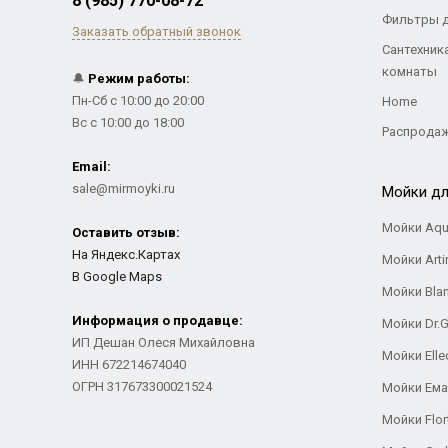
8 (985) 770-08-72
Фильтры 
Заказать обратный звонок
Сантехник
комнаты
🔔
Режим работы:
Пн-Сб с 10:00 до 20:00
Home
Вс с 10:00 до 18:00
Распрода
Email:
sale@mirmoyki.ru
Мойки дл
Мойки Aqu
Оставить отзыв:
На Яндекс.Картах
Мойки Arti
В Google Maps
Мойки Bla
Информация о продавце:
Мойки Dr.
ИП Дешан Олеся Михайловна
Мойки Elle
ИНН 672214674040
ОГРН 317673300021524
Мойки Ем
Мойки Flor