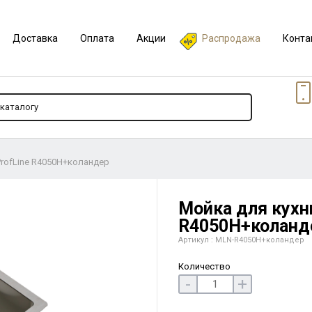
Доставка
Оплата
Акции
Распродажа
Конта
ProfLine R4050H+коландер
Мойка для кухни
R4050H+коланд
Артикул : MLN-R4050H+коландер
Количество
-
+