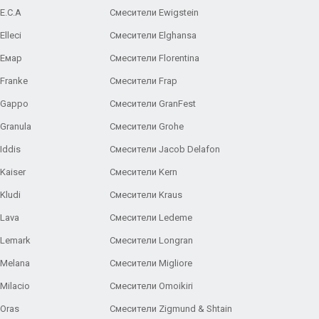
E.C.A
Cмесители Ewigstein
lleci
Смесители Elghansa
 Емар
Смесители Florentina
Franke
Смесители Frap
 Gappo
Смесители GranFest
Granula
Смесители Grohe
Iddis
Смесители Jacob Delafon
Kaiser
Смесители Kern
Kludi
Смесители Kraus
Lava
Смесители Ledeme
 Lemark
Смесители Longran
 Melana
Смесители Migliore
Milacio
Смесители Omoikiri
Oras
Смесители Zigmund & Shtain