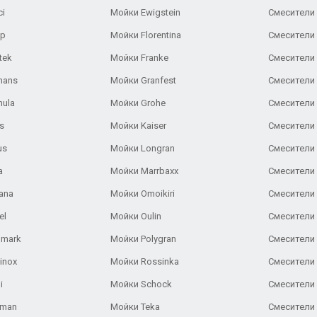
ci
Мойки Ewigstein
Смесители 
ар
Мойки Florentina
Смесители E
tek
Мойки Franke
Смесители
hans
Мойки Granfest
Смесители 
nula
Мойки Grohe
Смесители
s
Мойки Kaiser
Смесители 
us
Мойки Longran
Смесители 
a
Мойки Marrbaxx
Смесители 
ana
Мойки Omoikiri
Смесители 
el
Мойки Oulin
Смесители 
lmark
Мойки Polygran
Смесители
inox
Мойки Rossinka
Смесители
i
Мойки Schock
Смесители 
aman
Мойки Teka
Смесители 