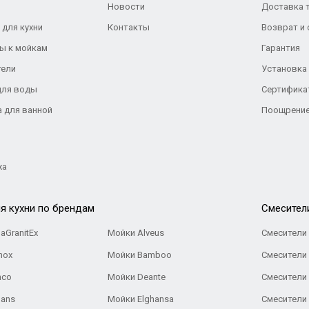
Новости
Доставка 
 для кухни
Контакты
Возврат и
ы к мойкам
Гарантия
тели
Установка
для воды
Сертифика
а для ванной
Поощрение
жа
я кухни по брендам
Cмесител
aGranitEx
Мойки Alveus
Смесители 
nox
Мойки Bamboo
Смесители 
nco
Мойки Deante
Смесители
Gans
Мойки Elghansa
Смесители