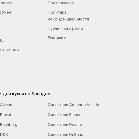
товара
Поставщикам
 обмен
Политика
конфиденциальности
Публичная оферта
Реквизиты
ты
 отзывов
и для кухни по брендам
Alveus
Смесители Armando Vicario
Bravat
Смесители Blanco
 Bennberg
Смесители Deante
 D&K
Смесители Dr.Gans