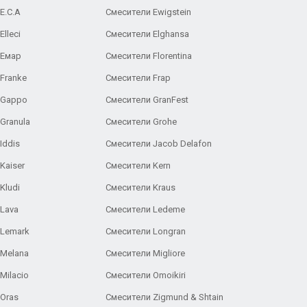
E.C.A
Cмесители Ewigstein
lleci
Смесители Elghansa
 Емар
Смесители Florentina
Franke
Смесители Frap
 Gappo
Смесители GranFest
Granula
Смесители Grohe
Iddis
Смесители Jacob Delafon
Kaiser
Смесители Kern
Kludi
Смесители Kraus
Lava
Смесители Ledeme
 Lemark
Смесители Longran
 Melana
Смесители Migliore
Milacio
Смесители Omoikiri
Oras
Смесители Zigmund & Shtain