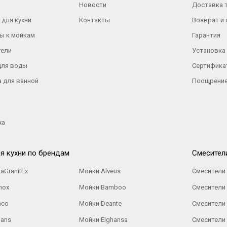
Новости
Доставка 
 для кухни
Контакты
Возврат и
ы к мойкам
Гарантия
тели
Установка
для воды
Сертифика
а для ванной
Поощрение
жа
я кухни по брендам
Cмесител
aGranitEx
Мойки Alveus
Смесители 
nox
Мойки Bamboo
Смесители 
nco
Мойки Deante
Смесители
Gans
Мойки Elghansa
Смесители