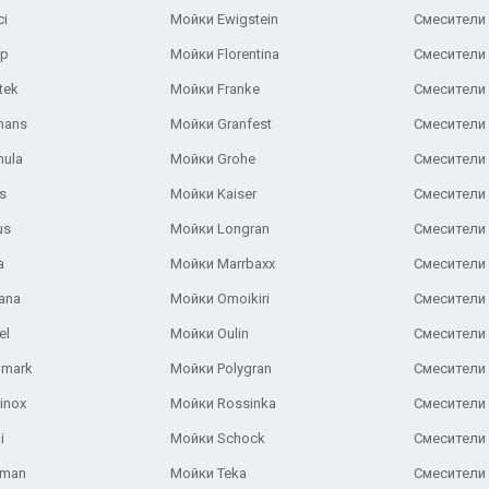
ci
Мойки Ewigstein
Смесители 
ар
Мойки Florentina
Смесители E
tek
Мойки Franke
Смесители
hans
Мойки Granfest
Смесители 
nula
Мойки Grohe
Смесители
s
Мойки Kaiser
Смесители 
us
Мойки Longran
Смесители 
a
Мойки Marrbaxx
Смесители 
ana
Мойки Omoikiri
Смесители 
el
Мойки Oulin
Смесители 
lmark
Мойки Polygran
Смесители
inox
Мойки Rossinka
Смесители
i
Мойки Schock
Смесители 
aman
Мойки Teka
Смесители 