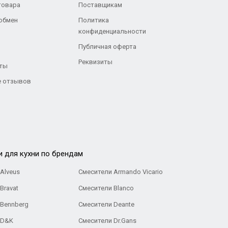
товара
Поставщикам
 обмен
Политика
конфиденциальности
Публичная оферта
Реквизиты
ты
 отзывов
и для кухни по брендам
Alveus
Смесители Armando Vicario
Bravat
Смесители Blanco
 Bennberg
Смесители Deante
 D&K
Смесители Dr.Gans