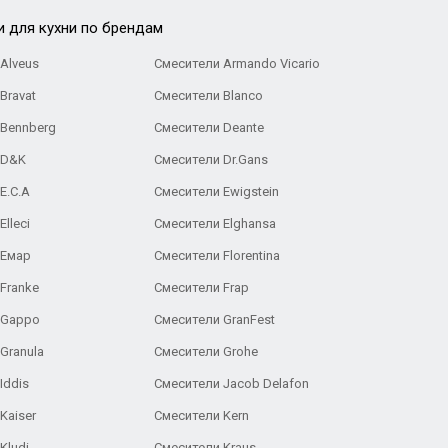
и для кухни по брендам
Alveus
Смесители Armando Vicario
Bravat
Смесители Blanco
 Bennberg
Смесители Deante
 D&K
Смесители Dr.Gans
E.C.A
Cмесители Ewigstein
lleci
Смесители Elghansa
 Емар
Смесители Florentina
Franke
Смесители Frap
 Gappo
Смесители GranFest
Granula
Смесители Grohe
Iddis
Смесители Jacob Delafon
Kaiser
Смесители Kern
Kludi
Смесители Kraus