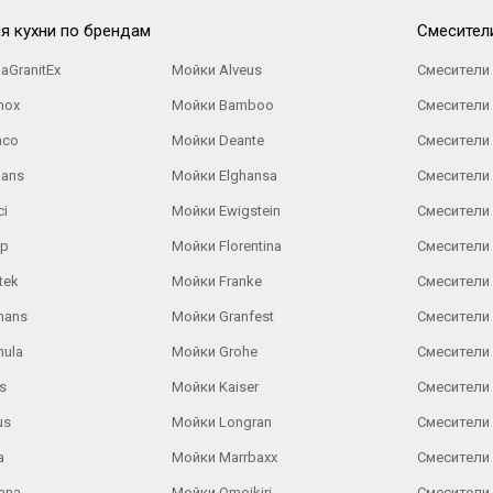
я кухни по брендам
Cмесител
aGranitEx
Мойки Alveus
Смесители 
nox
Мойки Bamboo
Смесители 
nco
Мойки Deante
Смесители
Gans
Мойки Elghansa
Смесители
ci
Мойки Ewigstein
Смесители 
ар
Мойки Florentina
Смесители E
tek
Мойки Franke
Смесители
hans
Мойки Granfest
Смесители 
nula
Мойки Grohe
Смесители
s
Мойки Kaiser
Смесители 
us
Мойки Longran
Смесители 
a
Мойки Marrbaxx
Смесители 
ana
Мойки Omoikiri
Смесители 