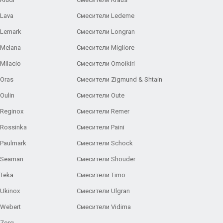
Lava
Смесители Ledeme
 Lemark
Смесители Longran
 Melana
Смесители Migliore
Milacio
Смесители Omoikiri
Oras
Смесители Zigmund & Shtain
Oulin
Смесители Oute
Reginox
Смесители Remer
Rossinka
Смесители Paini
Paulmark
Смесители Schock
 Seaman
Смесители Shouder
Teka
Смесители Timo
Ukinox
Смесители Ulgran
 Webert
Смесители Vidima
 Zorg