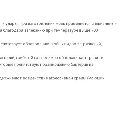
ры и удары. При изготовлении моек применяется специальный
мня благодаря запеканию при температуре выше 700
препятствует образованию любых видов загрязнений,
терий, грибка. Этот полимер обволакивает гранит и
которые препятствуют размножению бактерий на
 выдерживают воздействие агрессивной среды (моющих