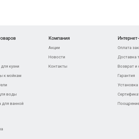
товаров
Компания
Интернет
Акции
Оплата за
Новости
Доставка 
 для кухни
Контакты
Возврат и
ы к мойкам
Гарантия
тели
Установка
для воды
Сертифика
а для ванной
Поощрение
жа