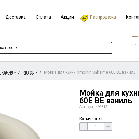
Доставка
Оплата
Акции
Распродажа
Конта
о камня
Кварц
Мойка для кухни Omoikiri Sakaime 60E BE ваниль
Мойка для кухни
60E BE ваниль
Артикул : 4993121
Количество
-
+