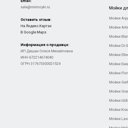
Email:
sale@mirmoyki.ru
Мойки дл
Мойки Aqu
Оставить отзыв:
На Яндекс.Картах
Мойки Arti
В Google Maps
Мойки Bla
Информация о продавце:
Мойки Dr.
ИП Дешан Олеся Михайловна
Мойки Elle
ИНН 672214674040
ОГРН 317673300021524
Мойки Ем
Мойки Flor
Мойки Ger
Мойки Gra
Мойки Iddi
Мойки Kra
Мойки Lav
Мойки Mel