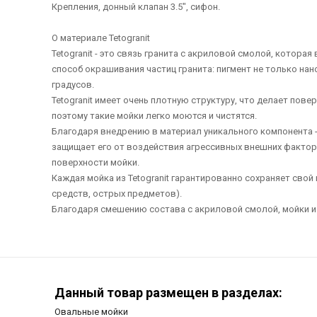
Крепления, донный клапан 3.5", сифон.
О материале Tetogranit
Tetogranit - это связь гранита с акриловой смолой, котор
способ окрашивания частиц гранита: пигмент не только нан
градусов.
Tetogranit имеет очень плотную структуру, что делает пов
поэтому такие мойки легко моются и чистятся.
Благодаря внедрению в материал уникального компонента -
защищает его от воздействия агрессивных внешних фактор
поверхности мойки.
Каждая мойка из Tetogranit гарантированно сохраняет сво
средств, острых предметов).
Благодаря смешению состава с акриловой смолой, мойки и
Данный товар размещен в разделах:
Овальные мойки