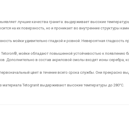
ая выявляет лучшие качества гранита: выдерживает высокие температу
осится на их поверхность, но и проникает во внутренние структуры ка
ерхность мойки удивительно гладкой и ровной. Невероятная гладкость 
 Tetoron®, мойки обладают повышенной устойчивостью к появлению бак
ов. Дополнительно в состав акриловой смолы входят ионы серебра, 
й первоначальный цвет в течение всего срока службы. Они прекрасно
з материала Tetogranit выдерживают высокие температуры до 280°С.