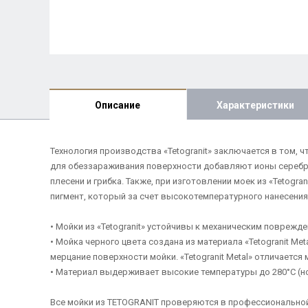
Описание
Характеристики
Технология производства «Tetogranit» заключается в том, 
для обеззараживания поверхности добавляют ионы серебра 
плесени и грибка. Также, при изготовлении моек из «Tetogr
пигмент, который за счет высокотемпературного нанесения
• Мойки из «Tetogranit» устойчивы к механическим поврежд
• Мойка черного цвета создана из материала «Tetogranit Me
мерцание поверхности мойки. «Tetogranit Metal» отличаетс
• Материал выдерживает высокие температуры до 280°С (но 
Все мойки из TETOGRANIT проверяются в профессиональной