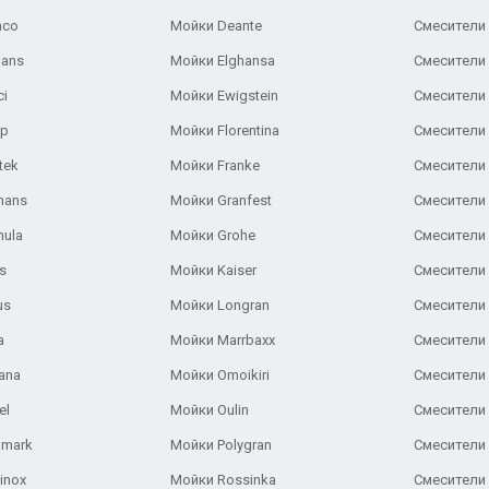
nco
Мойки Deante
Смесители
Gans
Мойки Elghansa
Смесители
ci
Мойки Ewigstein
Смесители 
ар
Мойки Florentina
Смесители E
tek
Мойки Franke
Смесители
hans
Мойки Granfest
Смесители 
nula
Мойки Grohe
Смесители
s
Мойки Kaiser
Смесители 
us
Мойки Longran
Смесители 
a
Мойки Marrbaxx
Смесители 
ana
Мойки Omoikiri
Смесители 
el
Мойки Oulin
Смесители 
lmark
Мойки Polygran
Смесители
inox
Мойки Rossinka
Смесители