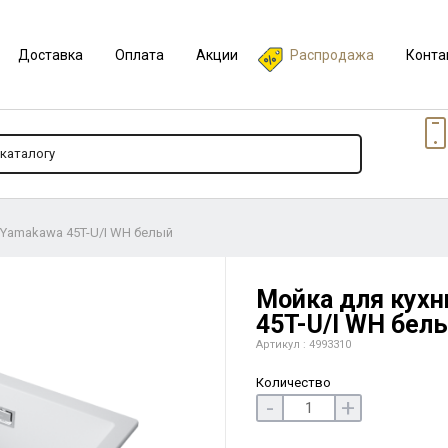
Доставка
Оплата
Акции
Распродажа
Конта
i Yamakawa 45T-U/I WH белый
Мойка для кухн
45T-U/I WH бел
Артикул : 4993310
Количество
-
+