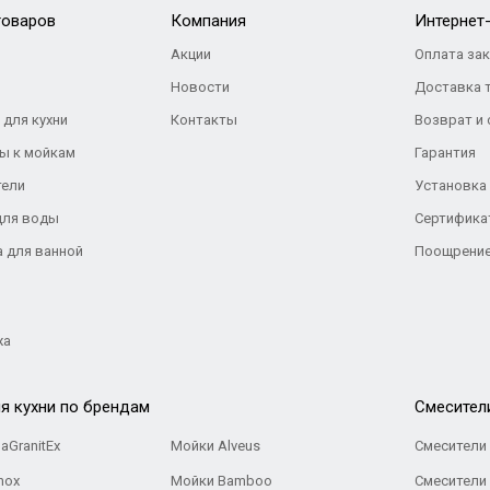
товаров
Компания
Интернет
Акции
Оплата за
Новости
Доставка 
 для кухни
Контакты
Возврат и
ы к мойкам
Гарантия
тели
Установка
для воды
Сертифика
а для ванной
Поощрение
жа
я кухни по брендам
Cмесител
aGranitEx
Мойки Alveus
Смесители 
nox
Мойки Bamboo
Смесители 