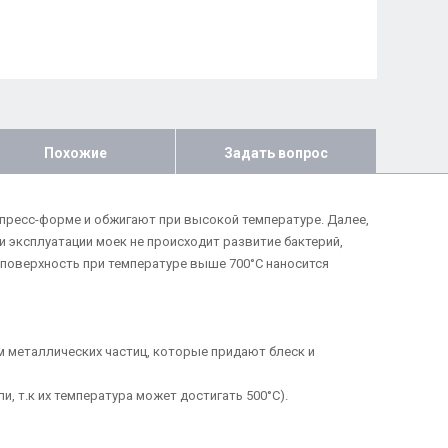
Похожие
Задать вопрос
в пресс-форме и обжигают при высокой температуре. Далее,
 эксплуатации моек не происходит развитие бактерий,
их поверхность при температуре выше 700°С наносится
ием металлических частиц, которые придают блеск и
, т.к их температура может достигать 500°С).