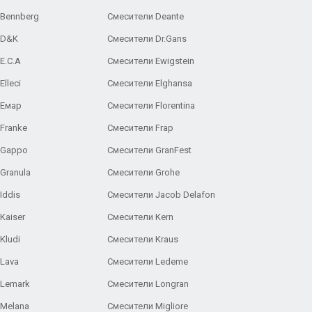
 Bennberg
Смесители Deante
 D&K
Смесители Dr.Gans
E.C.A
Cмесители Ewigstein
lleci
Смесители Elghansa
 Емар
Смесители Florentina
Franke
Смесители Frap
 Gappo
Смесители GranFest
Granula
Смесители Grohe
Iddis
Смесители Jacob Delafon
Kaiser
Смесители Kern
Kludi
Смесители Kraus
Lava
Смесители Ledeme
 Lemark
Смесители Longran
 Melana
Смесители Migliore