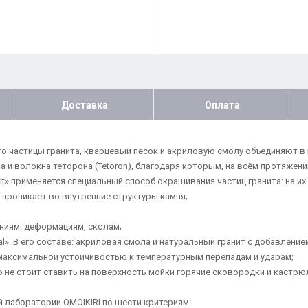
Доставка
Оплата
что частицы гранита, кварцевый песок и акриловую смолу объединяют 
и волокна теторона (Tetoron), благодаря которым, на всём протяжении
anit» применяется специальный способ окрашивания частиц гранита: на 
 проникает во внутренние структуры камня;
ениям: деформациям, сколам;
tal». В его составе: акриловая смола и натуральный гранит с добавлен
я максимальной устойчивостью к температурным перепадам и ударам;
не стоит ставить на поверхность мойки горячие сковородки и кастрюли
 лаборатории OMOIKIRI по шести критериям: