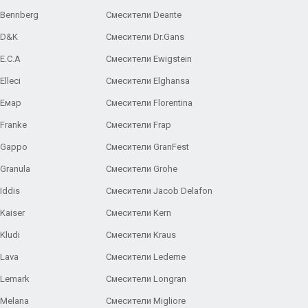
 Bennberg
Смесители Deante
 D&K
Смесители Dr.Gans
E.C.A
Cмесители Ewigstein
lleci
Смесители Elghansa
 Емар
Смесители Florentina
Franke
Смесители Frap
 Gappo
Смесители GranFest
Granula
Смесители Grohe
Iddis
Смесители Jacob Delafon
Kaiser
Смесители Kern
Kludi
Смесители Kraus
Lava
Смесители Ledeme
 Lemark
Смесители Longran
 Melana
Смесители Migliore