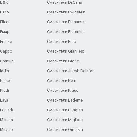
 D&K
Смесители Dr.Gans
E.C.A
Cмесители Ewigstein
lleci
Смесители Elghansa
 Емар
Смесители Florentina
Franke
Смесители Frap
 Gappo
Смесители GranFest
Granula
Смесители Grohe
Iddis
Смесители Jacob Delafon
Kaiser
Смесители Kern
Kludi
Смесители Kraus
Lava
Смесители Ledeme
 Lemark
Смесители Longran
 Melana
Смесители Migliore
Milacio
Смесители Omoikiri