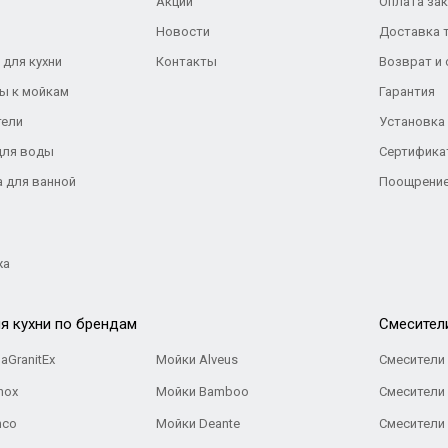
Акции
Оплата за
Новости
Доставка 
 для кухни
Контакты
Возврат и
ы к мойкам
Гарантия
тели
Установка
для воды
Сертифика
а для ванной
Поощрение
жа
я кухни по брендам
Cмесител
aGranitEx
Мойки Alveus
Смесители 
nox
Мойки Bamboo
Смесители 
nco
Мойки Deante
Смесители