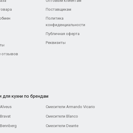
каза
Оптовым клиентам
товара
Поставщикам
 обмен
Политика
конфиденциальности
Публичная оферта
Реквизиты
ты
 отзывов
и для кухни по брендам
Alveus
Смесители Armando Vicario
Bravat
Смесители Blanco
 Bennberg
Смесители Deante