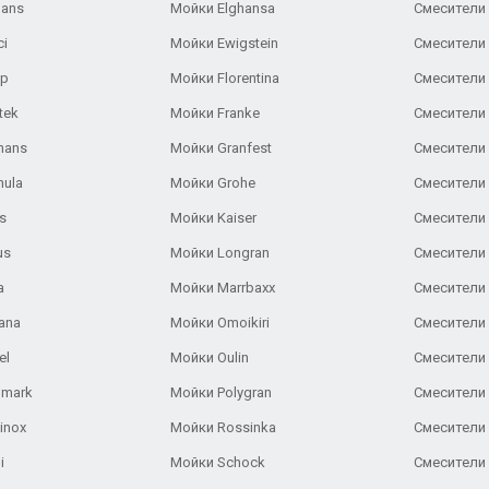
Gans
Мойки Elghansa
Смесители
ci
Мойки Ewigstein
Смесители 
ар
Мойки Florentina
Смесители E
tek
Мойки Franke
Смесители
hans
Мойки Granfest
Смесители 
nula
Мойки Grohe
Смесители
s
Мойки Kaiser
Смесители 
us
Мойки Longran
Смесители 
a
Мойки Marrbaxx
Смесители 
ana
Мойки Omoikiri
Смесители 
el
Мойки Oulin
Смесители 
lmark
Мойки Polygran
Смесители
inox
Мойки Rossinka
Смесители
i
Мойки Schock
Смесители 