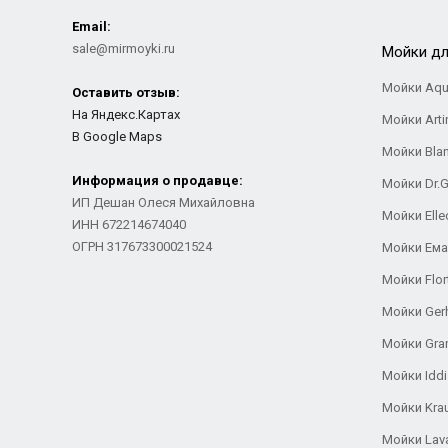
Email:
sale@mirmoyki.ru
Мойки дл
Мойки Aqu
Оставить отзыв:
На Яндекс.Картах
Мойки Arti
В Google Maps
Мойки Bla
Информация о продавце:
Мойки Dr.
ИП Дешан Олеся Михайловна
Мойки Elle
ИНН 672214674040
ОГРН 317673300021524
Мойки Ем
Мойки Flor
Мойки Ger
Мойки Gra
Мойки Iddi
Мойки Kra
Мойки Lav