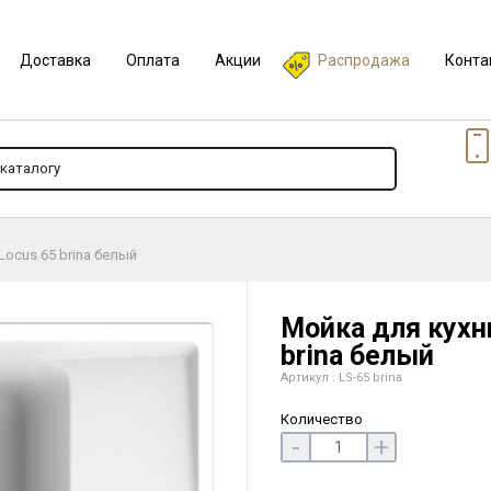
Доставка
Оплата
Акции
Распродажа
Конта
Locus 65 brina белый
Мойка для кухни
brina белый
Артикул : LS-65 brina
Количество
-
+