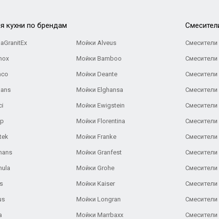
я кухни по брендам
Cмесител
aGranitEx
Мойки Alveus
Смесители 
nox
Мойки Bamboo
Смесители 
nco
Мойки Deante
Смесители
Gans
Мойки Elghansa
Смесители
ci
Мойки Ewigstein
Смесители 
ар
Мойки Florentina
Смесители E
tek
Мойки Franke
Смесители
hans
Мойки Granfest
Смесители 
nula
Мойки Grohe
Смесители
s
Мойки Kaiser
Смесители 
us
Мойки Longran
Смесители 
a
Мойки Marrbaxx
Смесители 