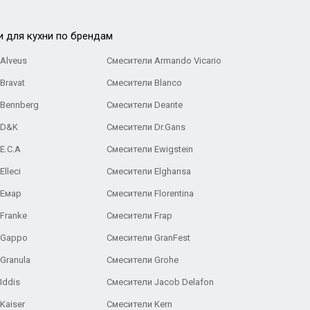
и для кухни по брендам
Alveus
Смесители Armando Vicario
Bravat
Смесители Blanco
 Bennberg
Смесители Deante
 D&K
Смесители Dr.Gans
E.C.A
Cмесители Ewigstein
lleci
Смесители Elghansa
 Емар
Смесители Florentina
Franke
Смесители Frap
 Gappo
Смесители GranFest
Granula
Смесители Grohe
Iddis
Смесители Jacob Delafon
Kaiser
Смесители Kern