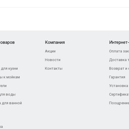
товаров
Компания
Интернет
Акции
Оплата за
Новости
Доставка 
 для кухни
Контакты
Возврат и
ы к мойкам
Гарантия
тели
Установка
для воды
Сертифика
а для ванной
Поощрение
жа