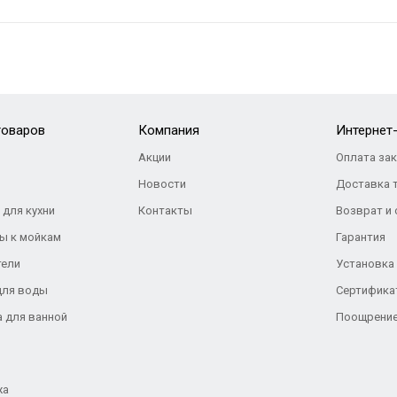
товаров
Компания
Интернет
Акции
Оплата за
Новости
Доставка 
 для кухни
Контакты
Возврат и
ы к мойкам
Гарантия
тели
Установка
для воды
Сертифика
а для ванной
Поощрение
жа