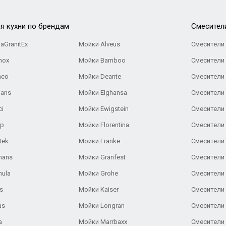
я кухни по брендам
Cмесител
aGranitEx
Мойки Alveus
Смесители 
nox
Мойки Bamboo
Смесители 
nco
Мойки Deante
Смесители
Gans
Мойки Elghansa
Смесители
ci
Мойки Ewigstein
Смесители 
ар
Мойки Florentina
Смесители E
tek
Мойки Franke
Смесители
hans
Мойки Granfest
Смесители 
nula
Мойки Grohe
Смесители
s
Мойки Kaiser
Смесители 
us
Мойки Longran
Смесители 
a
Мойки Marrbaxx
Смесители 