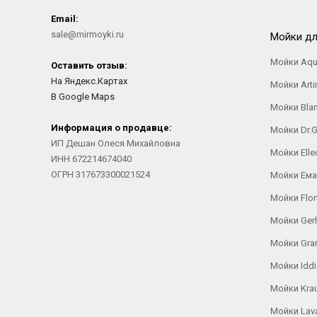
Email:
sale@mirmoyki.ru
Мойки дл
Мойки Aqu
Оставить отзыв:
На Яндекс.Картах
Мойки Arti
В Google Maps
Мойки Bla
Информация о продавце:
Мойки Dr.
ИП Дешан Олеся Михайловна
Мойки Elle
ИНН 672214674040
ОГРН 317673300021524
Мойки Ем
Мойки Flor
Мойки Ger
Мойки Gra
Мойки Iddi
Мойки Kra
Мойки Lav