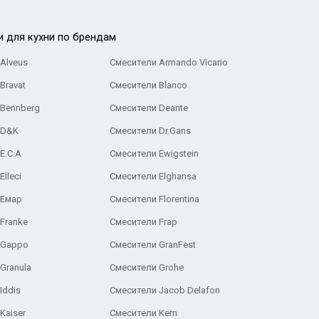
и для кухни по брендам
Alveus
Смесители Armando Vicario
Bravat
Смесители Blanco
 Bennberg
Смесители Deante
 D&K
Смесители Dr.Gans
E.C.A
Cмесители Ewigstein
lleci
Смесители Elghansa
 Емар
Смесители Florentina
Franke
Смесители Frap
 Gappo
Смесители GranFest
Granula
Смесители Grohe
Iddis
Смесители Jacob Delafon
Kaiser
Смесители Kern