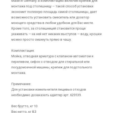
Made in Germany. В комплектацию включен крепеж для
монтажа под столешницу — такой способ установки
экономит полезную площадь самой столешницы, дает
возможность установить смеситель или дозатор
моющего средства в любом удобном для Вас месте.
Кроме того, за столешницей становится проще
ухаживать — на ней нет никаких выступов — воду, крошки
можно просто смахнуть прямо в чашу.
Комплектация:
Мойка, отводная арматура с клапаном-автоматом и
переливом, сифон с отводом для стиральной или
посудомоечной машины, крепеж для подстольного
монтажа.
Примечание:
Для установки измельчителя пищевых отходов
необходимо дозаказать адаптер арт. 629139.
Вес брутто, кг 10
Вес нетто, кг 8,3