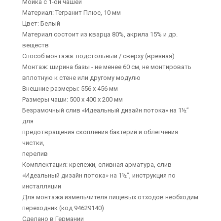
Мойка с 1-ой чашей
Материал: Тегранит Плюс, 10 мм
Цвет: Белый
Материал состоит из кварца 80%, акрила 15% и др.
веществ
Способ монтажа: подстольный / сверху (врезная)
Монтаж: ширина базы - не менее 60 см, не монтировать
вплотную к стене или другому модулю
Внешние размеры: 556 x 456 мм
Размеры чаши: 500 x 400 x 200 мм
Безрамочный слив «Идеальный дизайн потока» на 1½”
для
предотвращения скопления бактерий и облегчения
чистки,
перелив
Комплектация: крепежи, сливная арматура, слив
«Идеальный дизайн потока» на 1½”, инструкция по
инсталляции
Для монтажа измельчителя пищевых отходов необходим
переходник (код 94629140)
Сделано в Германии