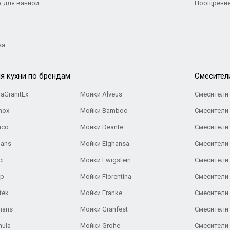
а для ванной
Поощрение
жа
я кухни по брендам
Cмесител
aGranitEx
Мойки Alveus
Смесители 
nox
Мойки Bamboo
Смесители 
nco
Мойки Deante
Смесители
Gans
Мойки Elghansa
Смесители
ci
Мойки Ewigstein
Смесители 
ар
Мойки Florentina
Смесители E
tek
Мойки Franke
Смесители
hans
Мойки Granfest
Смесители 
nula
Мойки Grohe
Смесители