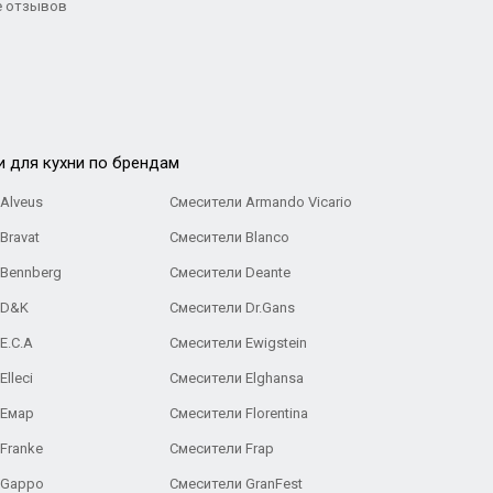
 отзывов
и для кухни по брендам
Alveus
Смесители Armando Vicario
Bravat
Смесители Blanco
 Bennberg
Смесители Deante
 D&K
Смесители Dr.Gans
E.C.A
Cмесители Ewigstein
lleci
Смесители Elghansa
 Емар
Смесители Florentina
Franke
Смесители Frap
 Gappo
Смесители GranFest