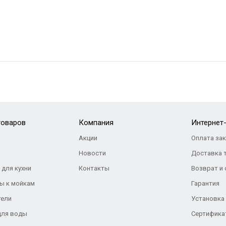
товаров
Компания
Интернет
Акции
Оплата за
Новости
Доставка 
 для кухни
Контакты
Возврат и
ы к мойкам
Гарантия
тели
Установка
для воды
Сертифика