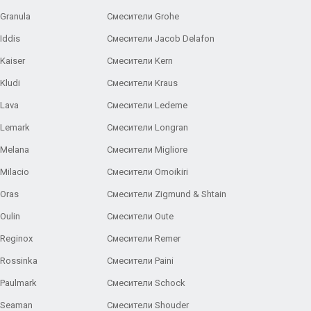
Granula
Смесители Grohe
Iddis
Смесители Jacob Delafon
Kaiser
Смесители Kern
Kludi
Смесители Kraus
Lava
Смесители Ledeme
 Lemark
Смесители Longran
 Melana
Смесители Migliore
Milacio
Смесители Omoikiri
Oras
Смесители Zigmund & Shtain
Oulin
Смесители Oute
Reginox
Смесители Remer
Rossinka
Смесители Paini
Paulmark
Смесители Schock
 Seaman
Смесители Shouder