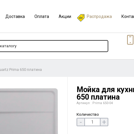
Доставка
Оплата
Акции
Распродажа
Конта
uartz Prima 650 платина
Мойка для кухни
650 платина
Артикул : Prima 650-04
Количество
-
+