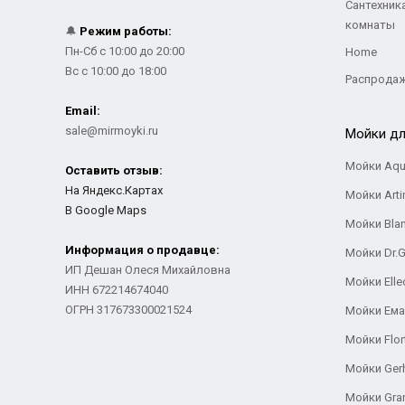
Сантехник
комнаты
🔔
Режим работы:
Пн-Сб с 10:00 до 20:00
Home
Вс с 10:00 до 18:00
Распрода
Email:
sale@mirmoyki.ru
Мойки дл
Мойки Aqu
Оставить отзыв:
На Яндекс.Картах
Мойки Arti
В Google Maps
Мойки Bla
Информация о продавце:
Мойки Dr.
ИП Дешан Олеся Михайловна
Мойки Elle
ИНН 672214674040
ОГРН 317673300021524
Мойки Ем
Мойки Flor
Мойки Ger
Мойки Gra